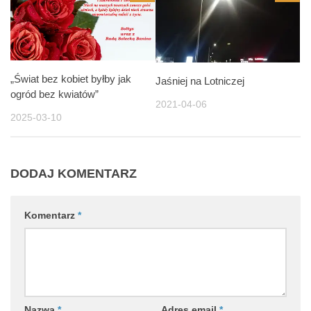
„Świat bez kobiet byłby jak
Jaśniej na Lotniczej
ogród bez kwiatów”
2021-04-06
2025-03-10
DODAJ KOMENTARZ
Komentarz
*
Nazwa
*
Adres email
*