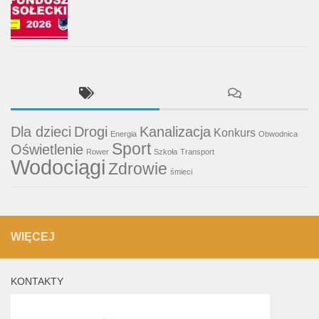
Dla dzieci
Drogi
Kanalizacja
Konkurs
Energia
Obwodnica
Sport
Oświetlenie
Rower
Szkoła
Transport
Wodociągi
Zdrowie
śmieci
WIĘCEJ
KONTAKTY