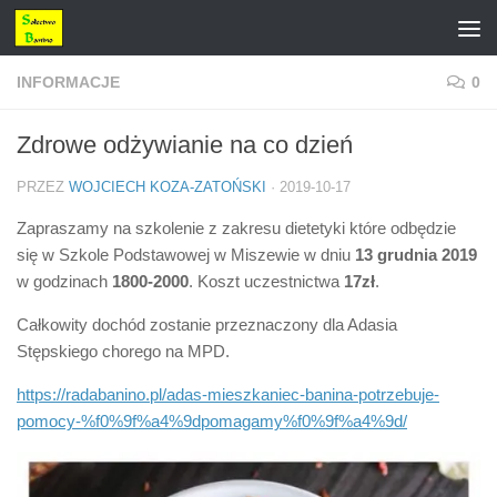
Przejdź do treści
INFORMACJE
0
Zdrowe odżywianie na co dzień
PRZEZ
WOJCIECH KOZA-ZATOŃSKI
·
2019-10-17
Zapraszamy na szkolenie z zakresu dietetyki które odbędzie
się w Szkole Podstawowej w Miszewie w dniu
13 grudnia 2019
w godzinach
1800-2000
. Koszt uczestnictwa
17zł
.
Całkowity dochód zostanie przeznaczony dla Adasia
Stępskiego chorego na MPD.
https://radabanino.pl/adas-mieszkaniec-banina-potrzebuje-
pomocy-%f0%9f%a4%9dpomagamy%f0%9f%a4%9d/