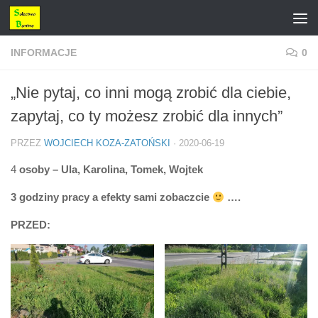
Przejdź do treści
INFORMACJE
0
„Nie pytaj, co inni mogą zrobić dla ciebie,
zapytaj, co ty możesz zrobić dla innych”
PRZEZ
WOJCIECH KOZA-ZATOŃSKI
·
2020-06-19
4
osoby – Ula, Karolina, Tomek, Wojtek
3 godziny pracy a efekty sami zobaczcie
….
PRZED: