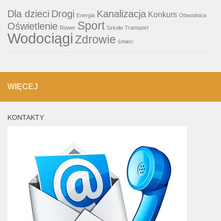
Dla dzieci
Drogi
Kanalizacja
Konkurs
Energia
Obwodnica
Sport
Oświetlenie
Rower
Szkoła
Transport
Wodociągi
Zdrowie
śmieci
WIĘCEJ
KONTAKTY