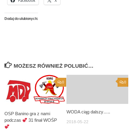
Facebook
X
Dodaj do ulubionych:
MOŻESZ RÓWNIEŻ POLUBIĆ…
0
0
WODA ciąg dalszy…..
OSP Banino gra z nami
podczas
31 finał WOŚP
2018-05-22