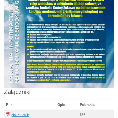
Załączniki
Plik
Opis
Pobrania
666
plakat_druk