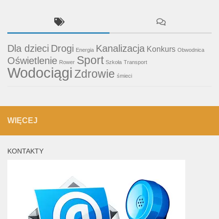
Dla dzieci
Drogi
Kanalizacja
Konkurs
Energia
Obwodnica
Sport
Oświetlenie
Rower
Szkoła
Transport
Wodociągi
Zdrowie
śmieci
WIĘCEJ
KONTAKTY