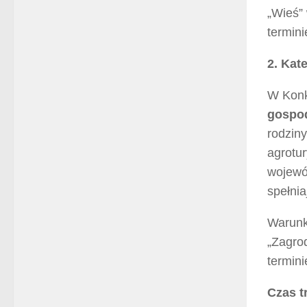
„Wieś”
termin
2. Kat
W Konku
gospod
rodzin
agrotur
wojewó
spełnia
Warunki
„Zagro
termin
Czas t