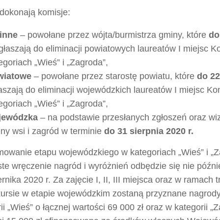
dokonają komisje:
inne
– powołane przez wójta/burmistrza gminy, które
do
łaszają do eliminacji powiatowych laureatów I miejsc 
egoriach „Wieś” i „Zagroda”,
wiatowe
– powołane przez starostę powiatu, które
do 22
aszają do eliminacji wojewódzkich laureatów I miejsc K
egoriach „Wieś” i „Zagroda”,
jewódzka
– na podstawie przesłanych zgłoszeń oraz wiz
ny wsi i zagród w terminie
do 31 sierpnia 2020 r.
owanie etapu wojewódzkiego w kategoriach „Wieś” i „Z
te wręczenie nagród i wyróżnień odbędzie się nie późnie
rnika 2020 r. Za zajęcie I, II, III miejsca oraz w ramach
ursie w etapie wojewódzkim zostaną przyznane nagrody
ii „Wieś” o łącznej wartości 69 000 zł oraz w kategorii „