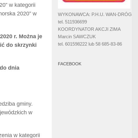
0” w kategorii
morska 2020” w
WYKONAWCA: P.H.U. WAN-DRÓG
tel. 511936699
KOORDYNATOR AKCJI ZIMA
2020 r. Można je
Marcin SAWCZUK
tel. 601598222 lub 58 685-83-86
ić do skrzynki
FACEBOOK
 do dnia
edziba gminy.
ojewódzkich w
enia w kategorii