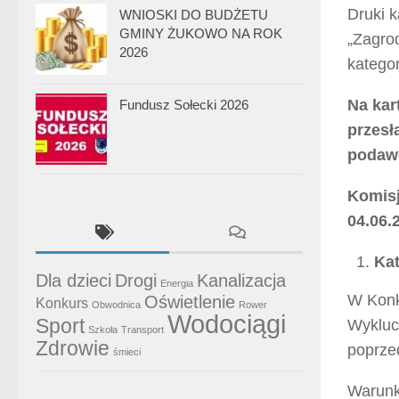
Druki 
WNIOSKI DO BUDŻETU
GMINY ŻUKOWO NA ROK
„Zagro
2026
katego
Na kar
Fundusz Sołecki 2026
przesł
podawc
Komisj
04.06.
Kat
Dla dzieci
Drogi
Kanalizacja
Energia
W Konku
Oświetlenie
Konkurs
Obwodnica
Rower
Wodociągi
Sport
Wyklucz
Szkoła
Transport
Zdrowie
poprze
śmieci
Warunki