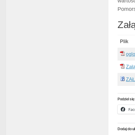
wartoś
Pomors
Załą
Plik
ogl
Zał
ZAŁ
Podziel się
Fac
Dodaj do u