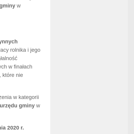
 gminy
w
ynnych
cy rolnika i jego
łalność
ych w finałach
 które nie
enia w kategorii
urzędu gminy
w
ia 2020 r.