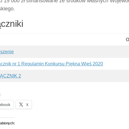
ci 15 000 zł sfinansowane ze środków własnych Wojew
kiego.
czniki
O
oszenie
ącznik nr 1 Regulamin Konkursu Piękna Wieś 2020
ĄCZNIK 2
:
ebook
X
lubionych: