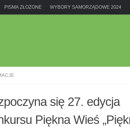
PISMA ZŁOŻONE
WYBORY SAMORZĄDOWE 2024
MACJE
poczyna się 27. edycja
nkursu Piękna Wieś „Pię