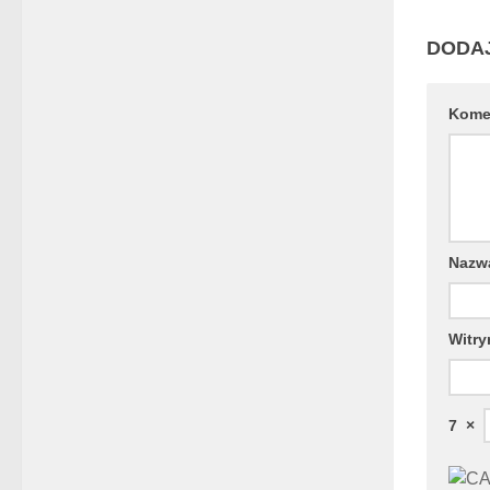
DODA
Kome
Naz
Witry
7
×