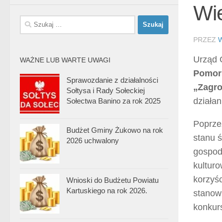
Wi
Szukaj:
PRZEZ
Urząd 
WAŻNE LUB WARTE UWAGI
Pomor
Sprawozdanie z działalności
„Zagro
Sołtysa i Rady Sołeckiej
działan
Sołectwa Banino za rok 2025
Poprze
Budżet Gminy Żukowo na rok
stanu 
2026 uchwalony
gospoda
kulturo
korzyśc
Wnioski do Budżetu Powiatu
Kartuskiego na rok 2026.
stanow
konkur