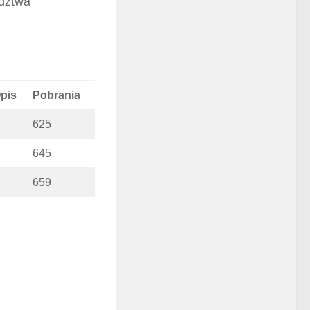
ództwa
pis
Pobrania
625
645
659