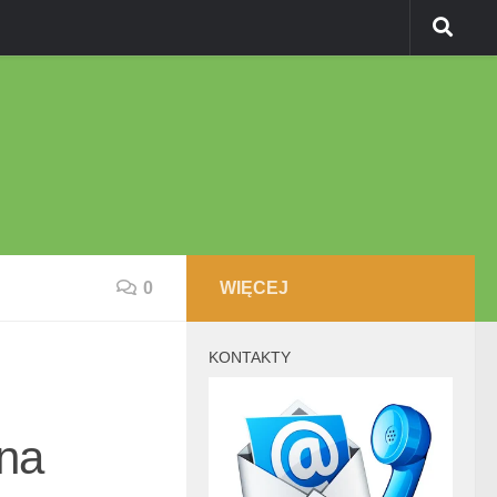
0
WIĘCEJ
KONTAKTY
kna