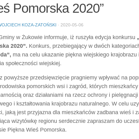
eś Pomorska 2020”
WOJCIECH KOZA-ZATOŃSKI
·
2020-05-06
Gminy w Żukowie informuje, iż ruszyła edycja konkursu
ska 2020”.
Konkurs, przebiegający w dwóch kategoria
da”,
ma na celu ukazanie piękna wiejskiego krajobrazu
ia społeczności wiejskiej.
z powyższe przedsięwzięcie pragniemy wpływać na popr
środowiska pomorskich wsi i zagród, których mieszkańcy
rnością oraz działaniami na rzecz ochrony i pielęgnacji
wego i kształtowania krajobrazu naturalnego. W celu uz
i, jaką jest przyjazna dla mieszkańców zadbana wieś i 
iąca wizytówkę regionu serdecznie zapraszam do uczes
sie Piękna Wieś Pomorska.