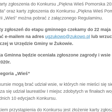
karty zgłoszenia do Konkursu „Piękna Wieś Pomorska 202
da” oraz karty zgłoszenia do Konkursu „Piękna Wieś Po
rii „Wieś” można pobrać z załączonego Regulaminu.
ty zgłoszeń do etapu gminnego czekamy do 22 maja 
ać e-mailem na adres
ugzukowo@zukowo.pl
lub wrzuc
zej w Urzędzie Gminy w Żukowie.
a Gminna będzie oceniała zgłoszone zagrody i wsie
2020r.
egoria „Wieś”
rsie mogą brać udział wsie, w których nie mieści się si
a się udział laureatów I miejsc zdobytych w finałach w
dnich 10 edycjach Konkursu.
em przystąpienia do Konkursu jest złożenie karty zgłosz