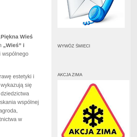
„Piękna Wieś
ch
„Wieś” i
WYWÓZ ŚMIECI
 i wspólnego
AKCJA ZIMA
awę estetyki i
 wykazują się
 dziedzictwa
yskania wspólnej
zagroda,
tnictwa w