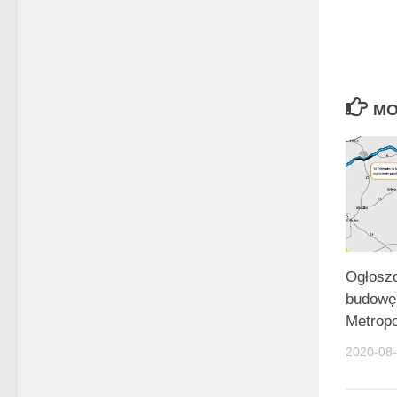
MO
Ogłoszo
budowę
Metropo
2020-08