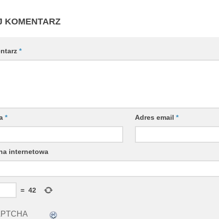
J KOMENTARZ
ntarz
*
wa
*
Adres email
*
na internetowa
=
42