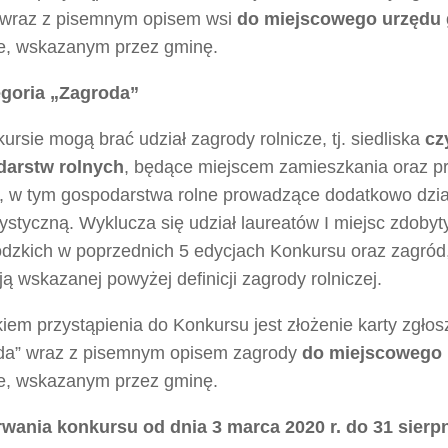
 wraz z pisemnym opisem wsi
do
miejscowego urzędu
ie, wskazanym przez gminę.
egoria „Zagroda”
rsie mogą brać udział zagrody rolnicze, tj. siedliska
cz
arstw rolnych
, będące miejscem zamieszkania oraz pra
y, w tym gospodarstwa rolne prowadzące dodatkowo dzia
ystyczną. Wyklucza się udział laureatów I miejsc zdobyt
dzkich w poprzednich 5 edycjach Konkursu oraz zagród,
ją wskazanej powyżej definicji zagrody rolniczej.
em przystąpienia do Konkursu jest złożenie karty zgłosz
da” wraz z pisemnym opisem zagrody
do
miejscowego 
ie, wskazanym przez gminę.
rwania konkursu od dnia 3 marca 2020 r. do 31 sierpn