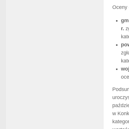
Oceny 
gm
r.
zg
kat
po
zgł
kat
wo
oce
Podsum
uroczys
paździe
w Konk
kategor