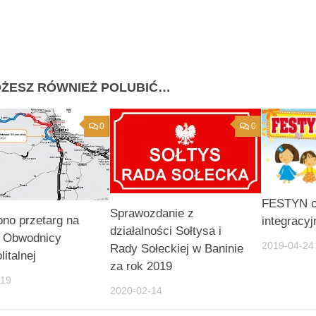
ŻESZ RÓWNIEŻ POLUBIĆ…
0
0
FESTYN c
Sprawozdanie z
no przetarg na
integracyj
działalności Sołtysa i
 Obwodnicy
2019-04-24
Rady Sołeckiej w Baninie
litalnej
za rok 2019
-19
2020-02-14