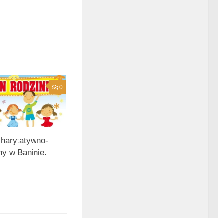
0
harytatywno-
ny w Baninie.