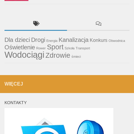
Dla dzieci
Drogi
Kanalizacja
Konkurs
Energia
Obwodnica
Sport
Oświetlenie
Rower
Szkoła
Transport
Wodociągi
Zdrowie
śmieci
WIĘCEJ
KONTAKTY