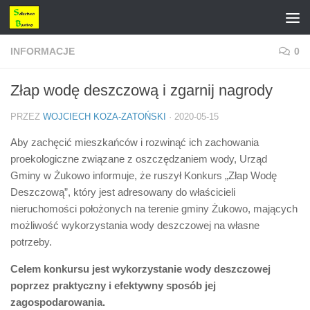
Przejdź do treści
INFORMACJE
0
Złap wodę deszczową i zgarnij nagrody
PRZEZ
WOJCIECH KOZA-ZATOŃSKI
·
2020-05-15
Aby zachęcić mieszkańców i rozwinąć ich zachowania
proekologiczne związane z oszczędzaniem wody, Urząd
Gminy w Żukowo informuje, że ruszył Konkurs „Złap Wodę
Deszczową”, który jest adresowany do właścicieli
nieruchomości położonych na terenie gminy Żukowo, mających
możliwość wykorzystania wody deszczowej na własne
potrzeby.
Celem konkursu jest wykorzystanie wody deszczowej
poprzez praktyczny i efektywny sposób jej
zagospodarowania.