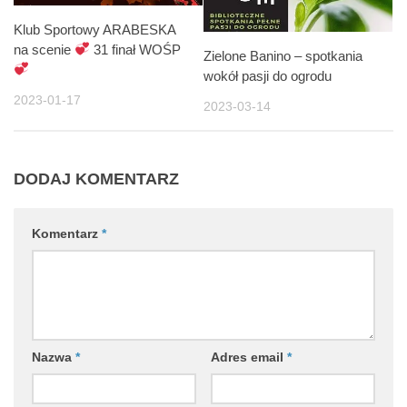
Klub Sportowy ARABESKA
na scenie
31 finał WOŚP
Zielone Banino – spotkania
wokół pasji do ogrodu
2023-01-17
2023-03-14
DODAJ KOMENTARZ
Komentarz
*
Nazwa
*
Adres email
*