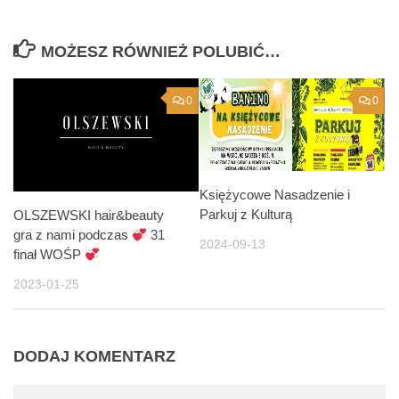
MOŻESZ RÓWNIEŻ POLUBIĆ…
0
0
Księżycowe Nasadzenie i
Parkuj z Kulturą
OLSZEWSKI hair&beauty
gra z nami podczas
31
2024-09-13
finał WOŚP
2023-01-25
DODAJ KOMENTARZ