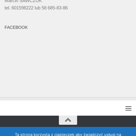
Marcin SAWCZUK
tel. 601598222 lub 58 685-83-86
FACEBOOK
Rada Banino © 2026. Wszelkie prawa zastrzeżone
Ta strona korzysta z ciasteczek aby świadczyć usługi na