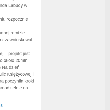
onda Labudy w
niu rozpocznie
.
anej remizie
trz zawnioskował
 – projekt jest
to około 20mln
) Na dzień
lic Księżycowej i
a poczyniła kroki
amodzielnie na
5s