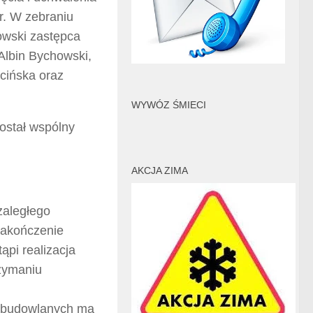
r. W zebraniu
owski zastępca
Albin Bychowski,
cińska oraz
WYWÓZ ŚMIECI
ostał wspólny
AKCJA ZIMA
 zaległego
zakończenie
ąpi realizacja
rzymaniu
c budowlanych ma