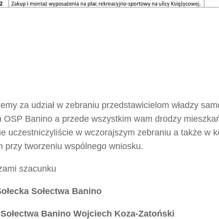
jemy za udział w zebraniu przedstawicielom władzy sam
 OSP Banino a przede wszystkim wam drodzy mieszkańc
e uczestniczyliście w wczorajszym zebraniu a także w ko
h przy tworzeniu wspólnego wniosku.
zami szacunku
ołecka Sołectwa Banino
 Sołectwa Banino Wojciech Koza-Zatoński