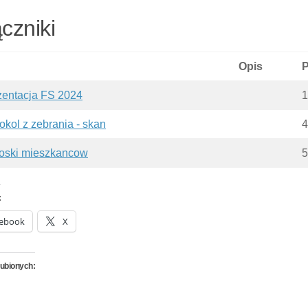
czniki
Opis
P
zentacja FS 2024
1
okol z zebrania - skan
4
oski mieszkancow
5
:
ebook
X
lubionych: