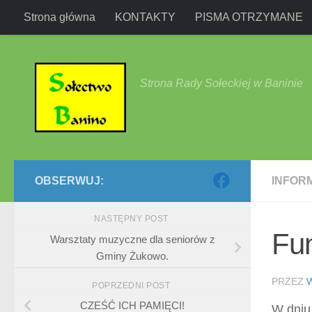
Strona główna
KONTAKTY
PISMA OTRZYMANE
Przejdź do treści
Strona Rady Sołeckiej w Baninie
OBSERWUJ:
INFOR
NASTĘPNY POST
Fu
Warsztaty muzyczne dla seniorów z
Gminy Żukowo.
PRZEZ
POPRZEDNI POST
CZEŚĆ ICH PAMIĘCI!
W dniu 