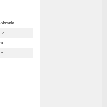
obrania
121
98
75