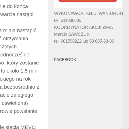
nie do końca
WYKONAWCA: P.H.U. WAN-DRÓG
twarcie nastąpi
tel. 511936699
KOORDYNATOR AKCJI ZIMA
a miała nastąpić
Marcin SAWCZUK
ć otrzymania
tel. 601598222 lub 58 685-83-86
czętych
 Jednocześnie
FACEBOOK
o, który zostanie
 to około 1,5 mln
eckiego na rok
a bezpośrednio z
ację zaległego
e oświetlona)
browie powstanie
ie stacja MEVO