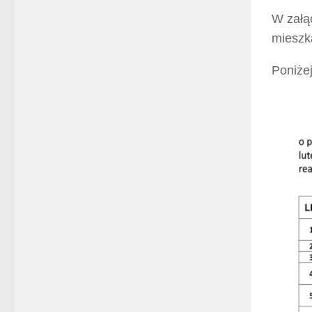
W załąc
mieszk
Poniżej