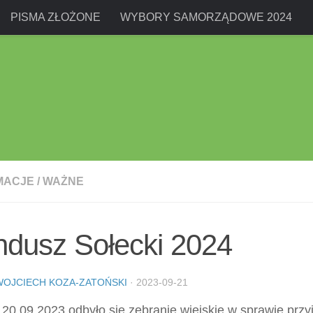
PISMA ZŁOŻONE
WYBORY SAMORZĄDOWE 2024
MACJE
/
WAŻNE
ndusz Sołecki 2024
WOJCIECH KOZA-ZATOŃSKI
·
2023-09-21
20.09.2023 odbyło się zebranie wiejskie w sprawie przyj