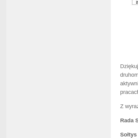
Dzięku
druhom
aktywni
pracac
Z wyra
Rada S
Sołtys