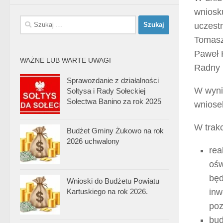
wniosk
Szukaj:
uczest
Tomasz
Paweł 
WAŻNE LUB WARTE UWAGI
Radny 
Sprawozdanie z działalności
W wynik
Sołtysa i Rady Sołeckiej
Sołectwa Banino za rok 2025
wniose
W trak
Budżet Gminy Żukowo na rok
2026 uchwalony
rea
ośw
będ
Wnioski do Budżetu Powiatu
Kartuskiego na rok 2026.
inw
poz
bud