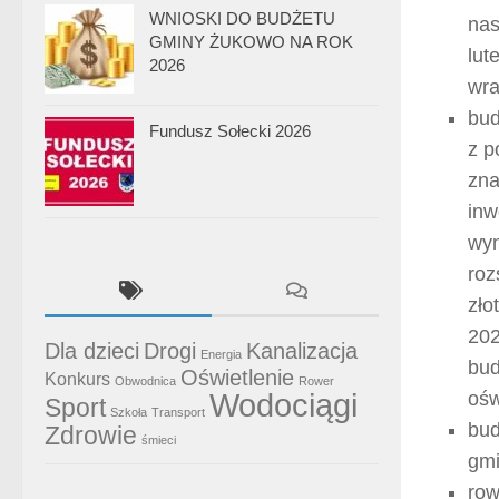
WNIOSKI DO BUDŻETU
nas
GMINY ŻUKOWO NA ROK
lut
2026
wra
bud
Fundusz Sołecki 2026
z p
zna
inw
wym
roz
zło
202
Dla dzieci
Drogi
Kanalizacja
Energia
bud
Oświetlenie
Konkurs
Obwodnica
Rower
Wodociągi
ośw
Sport
Szkoła
Transport
bud
Zdrowie
śmieci
gmi
row