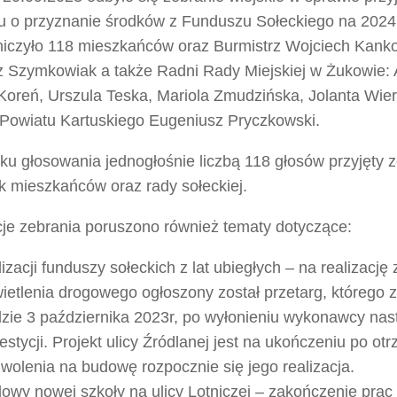
u o przyznanie środków z Funduszu Sołeckiego na 2024
niczyło 118 mieszkańców oraz Burmistrz Wojciech Kank
 Szymkowiak a także Radni Rady Miejskiej w Żukowie: 
Koreń, Urszula Teska, Mariola Zmudzińska, Jolanta Wier
Powiatu Kartuskiego Eugeniusz Pryczkowski.
u głosowania jednogłośnie liczbą 118 głosów przyjęty z
k mieszkańców oraz rady sołeckiej.
cje zebrania poruszono również tematy dotyczące:
lizacji funduszy sołeckich z lat ubiegłych – na realizację
ietlenia drogowego ogłoszony został przetarg, którego 
zie 3 października 2023r, po wyłonieniu wykonawcy nast
estycji. Projekt ulicy Źródlanej jest na ukończeniu po ot
wolenia na budowę rozpocznie się jego realizacja.
owy nowej szkoły na ulicy Lotniczej – zakończenie pra