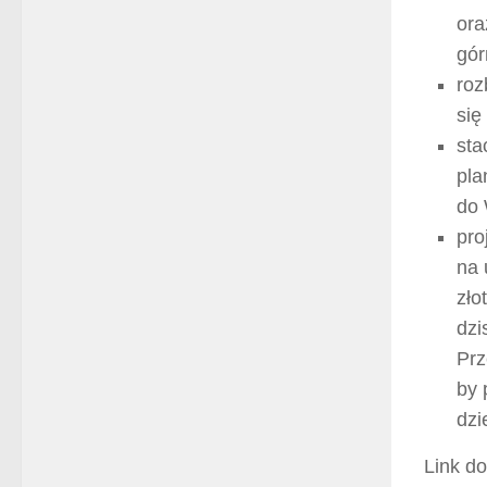
ora
gór
roz
się
sta
pla
do 
pro
na 
zło
dzi
Prz
by 
dzi
Link do