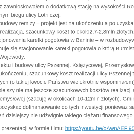
z zawnioskowałem o dodatkową stację na wysokości R
nym biegu ulicy Lotniczej.
budowy remizy – projekt jest na ukończeniu a po uzyska
 realizacja, szacunkowy koszt to około2,7-2,8mln złotych
cjonowania karetki pogotowia w Baninie – w rozbudowyw
nuje się stacjonowanie karetki pogotowia o którą Burmis
Wojewody.
jektu i budowy ulicy Pszennej, Księżycowej, Przemysłowej
ukończeniu, szacunkowy koszt realizacji ulicy Pszennej 
tych (o takiej kwocie Państwu wielokrotnie wspominałem
siejszy nie ma jeszcze szacunkowych kosztów realizacji u
emysłowej (szacuję w okolicach 10-12mln złotych). Gmin
pozyskać dofinansowanie do tych inwestycji ponieważ s
eń dzisiejszy nie udźwignie takiego ciężaru finansowego.
 prezentacji w formie filmu:
https://youtu.be/oAwnAEFi9