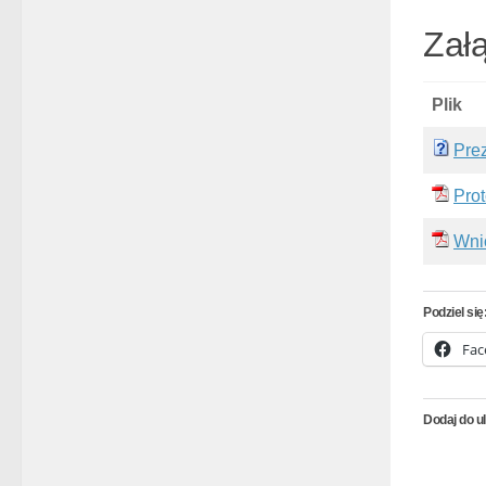
Załą
Plik
Pre
Prot
Wni
Podziel się
Fac
Dodaj do u