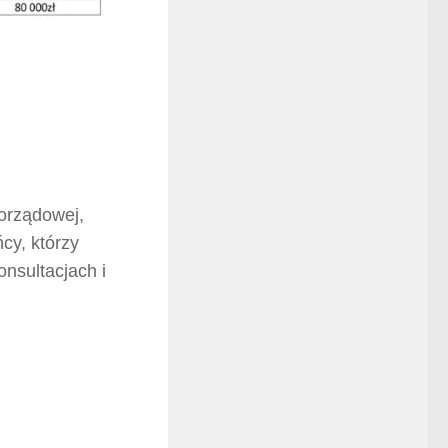
orządowej,
y, którzy
nsultacjach i