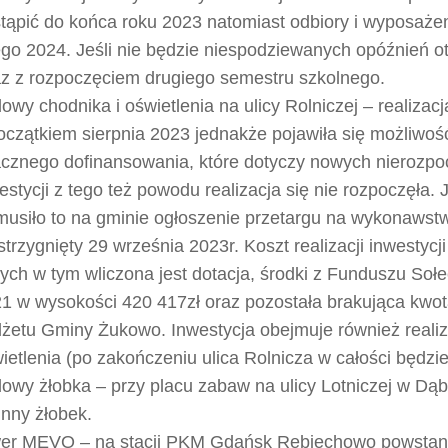
tąpić do końca roku 2023 natomiast odbiory i wyposaże
ego 2024. Jeśli nie będzie niespodziewanych opóźnień o
z z rozpoczęciem drugiego semestru szkolnego.
owy chodnika i oświetlenia na ulicy Rolniczej – realizacj
oczątkiem sierpnia 2023 jednakże pojawiła się możliwoś
cznego dofinansowania, które dotyczy nowych nierozpo
estycji z tego też powodu realizacja się nie rozpoczęła.
usiło to na gminie ogłoszenie przetargu na wykonawstw
strzygnięty 29 września 2023r. Koszt realizacji inwestycji
tych w tym wliczona jest dotacja, środki z Funduszu Soł
1 w wysokości 420 417zł oraz pozostała brakująca kwot
żetu Gminy Żukowo. Inwestycja obejmuje również realiz
ietlenia (po zakończeniu ulica Rolnicza w całości będzi
owy żłobka – przy placu zabaw na ulicy Lotniczej w Dą
nny żłobek.
er MEVO – na stacji PKM Gdańsk Rębiechowo powstan