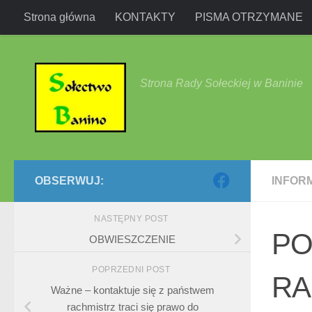
Strona główna
KONTAKTY
PISMA OTRZYMANE
Przejdź do treści
Strona Rady Sołeckiej w Baninie
OBSERWUJ:
INFOR
NASTĘPNY POST
PO
OBWIESZCZENIE
POPRZEDNI POST
RA
Ważne – kontaktuje się z państwem
rachmistrz traci się prawo do