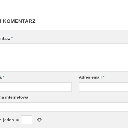
J KOMENTARZ
ntarz
*
wa
*
Adres email
*
na internetowa
−
jeden
=