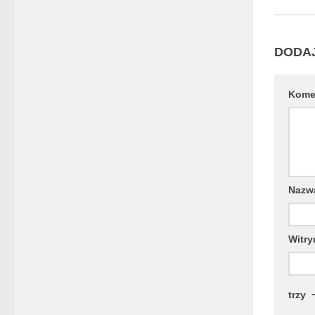
DODA
Kome
Naz
Witry
trzy