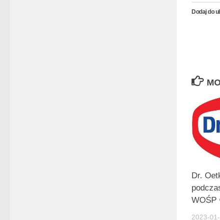
Dodaj do u
MO
Dr. Oet
podcz
WOŚP
2023-01