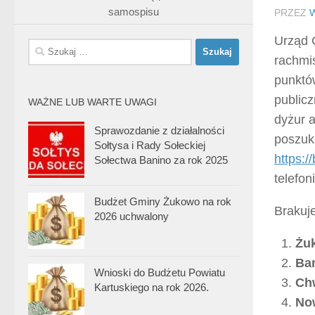
samospisu
PRZEZ
Urząd 
Szukaj:
rachmi
punktó
publicz
WAŻNE LUB WARTE UWAGI
dyżur 
Sprawozdanie z działalności
poszuk
Sołtysa i Rady Sołeckiej
https:/
Sołectwa Banino za rok 2025
telefon
Budżet Gminy Żukowo na rok
Brakuj
2026 uchwalony
Żu
Ba
Wnioski do Budżetu Powiatu
Ch
Kartuskiego na rok 2026.
Now