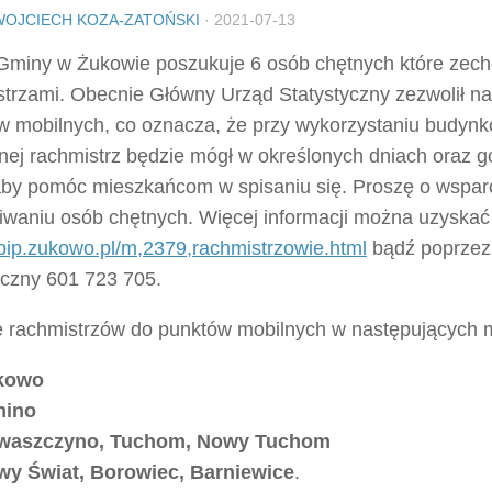
WOJCIECH KOZA-ZATOŃSKI
·
2021-07-13
Gminy w Żukowie poszukuje 6 osób chętnych które zech
strzami. Obecnie Główny Urząd Statystyczny zezwolił na
w mobilnych, co oznacza, że przy wykorzystaniu budynk
nej rachmistrz będzie mógł w określonych dniach oraz g
aby pomóc mieszkańcom w spisaniu się. Proszę o wspar
iwaniu osób chętnych. Więcej informacji można uzyskać 
/bip.zukowo.pl/m,2379,rachmistrzowie.html
bądź poprzez
iczny 601 723 705.
e rachmistrzów do punktów mobilnych w następujących 
kowo
nino
waszczyno, Tuchom, Nowy Tuchom
y Świat, Borowiec, Barniewice
.