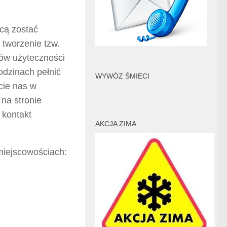
cą zostać
 tworzenie tzw.
ów użyteczności
odzinach pełnić
WYWÓZ ŚMIECI
cie nas w
na stronie
 kontakt
AKCJA ZIMA
miejscowościach: