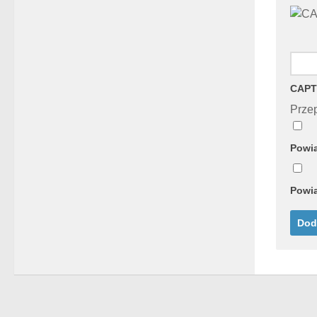
CAPT
Przep
Powia
Powia