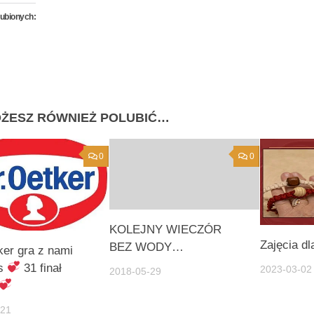
lubionych:
ŻESZ RÓWNIEŻ POLUBIĆ…
0
0
KOLEJNY WIECZÓR
Zajęcia dl
BEZ WODY…
ker gra z nami
as
31 finał
2023-03-02
2018-05-29
-21