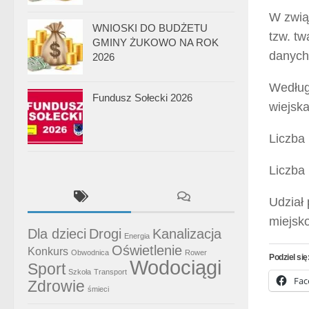
W zwią
WNIOSKI DO BUDŻETU
tzw. tw
GMINY ŻUKOWO NA ROK
danych
2026
Według
Fundusz Sołecki 2026
wiejska
Liczba
Liczba 
Udział
miejsk
Dla dzieci
Drogi
Kanalizacja
Energia
Oświetlenie
Konkurs
Obwodnica
Rower
Podziel się
Wodociągi
Sport
Szkoła
Transport
Fac
Zdrowie
śmieci