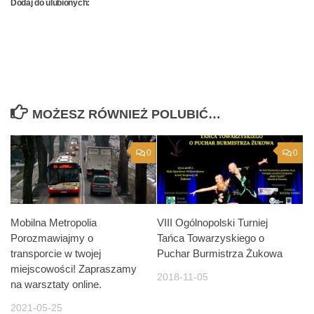
Dodaj do ulubionych:
MOŻESZ RÓWNIEŻ POLUBIĆ…
0
0
Mobilna Metropolia
VIII Ogólnopolski Turniej
Porozmawiajmy o
Tańca Towarzyskiego o
transporcie w twojej
Puchar Burmistrza Żukowa
miejscowości! Zapraszamy
2018-11-05
na warsztaty online.
2021-05-25