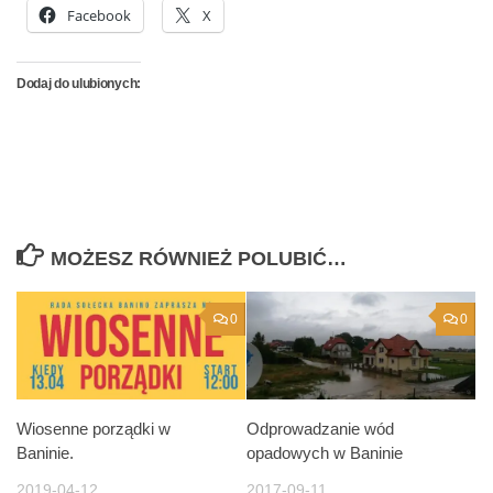
Facebook
X
Dodaj do ulubionych:
MOŻESZ RÓWNIEŻ POLUBIĆ…
0
0
Wiosenne porządki w
Odprowadzanie wód
Baninie.
opadowych w Baninie
2019-04-12
2017-09-11