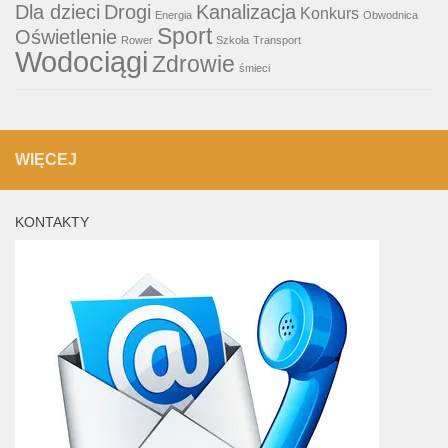
Dla dzieci
Drogi
Kanalizacja
Konkurs
Energia
Obwodnica
Sport
Oświetlenie
Rower
Szkoła
Transport
Wodociągi
Zdrowie
śmieci
WIĘCEJ
KONTAKTY