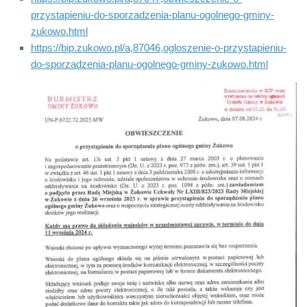
przystapieniu-do-sporzadzenia-planu-ogolnego-gminy-
zukowo.html
https://bip.zukowo.pl/a,87046,ogloszenie-o-przystapieniu-
do-sporzadzenia-planu-ogolnego-gminy-zukowo.html