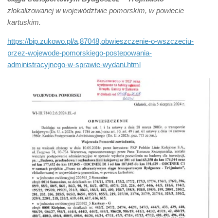
zlokalizowanej w województwie pomorskim, w powiecie
kartuskim.
https://bip.zukowo.pl/a,87048,obwieszczenie-o-wszczeciu-
przez-wojewode-pomorskiego-postepowania-
administracyjnego-w-sprawie-wydani.html