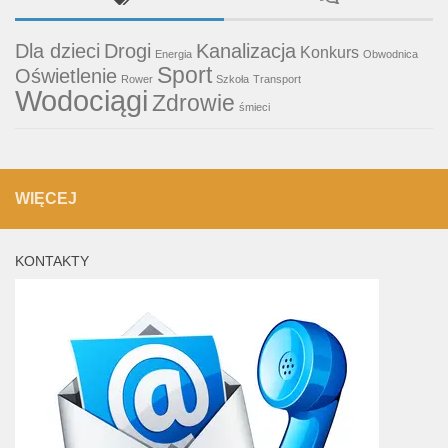
Dla dzieci
Drogi
Kanalizacja
Konkurs
Energia
Obwodnica
Sport
Oświetlenie
Rower
Szkoła
Transport
Wodociągi
Zdrowie
śmieci
WIĘCEJ
KONTAKTY