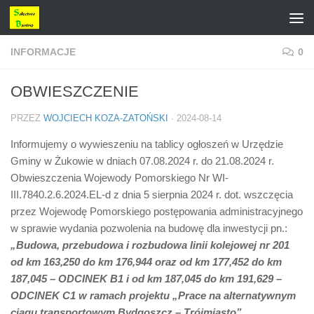
Przejdź do treści
INFORMACJE
0
OBWIESZCZENIE
PRZEZ
WOJCIECH KOZA-ZATOŃSKI
·
2024-08-14
Informujemy o wywieszeniu na tablicy ogłoszeń w Urzędzie
Gminy w Żukowie w dniach 07.08.2024 r. do 21.08.2024 r.
Obwieszczenia Wojewody Pomorskiego Nr WI-
III.7840.2.6.2024.EL-d z dnia 5 sierpnia 2024 r. dot. wszczęcia
przez Wojewodę Pomorskiego postępowania administracyjnego
w sprawie wydania pozwolenia na budowę dla inwestycji pn.:
„Budowa, przebudowa i rozbudowa linii kolejowej nr 201
od km 163,250 do km 176,944 oraz od km 177,452 do km
187,045 – ODCINEK B1 i od km 187,045 do km 191,629 –
ODCINEK C1 w ramach projektu „Prace na alternatywnym
ciągu transportowym Bydgoszcz – Trójmiasto”