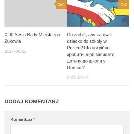
0
0
XLIII Sesja Rady Miejskiej w
Co zrobić, aby zapisać
Żukowie
dziecko do szkoły w
Polsce? Що потрібно
2017-08-22
зробити, щоб записати
дитину до школи у
Польщі?
2022-03-01
DODAJ KOMENTARZ
Komentarz
*