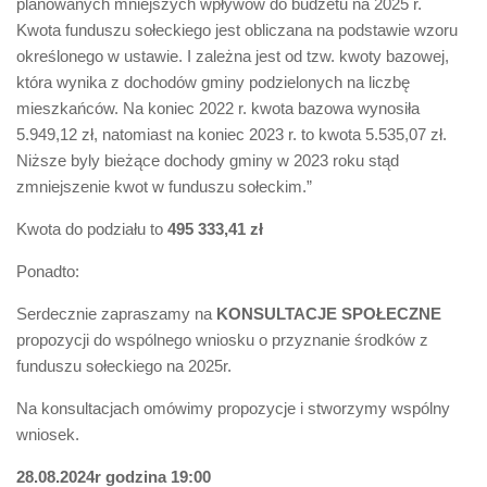
planowanych mniejszych wpływów do budżetu na 2025 r.
Kwota funduszu sołeckiego jest obliczana na podstawie wzoru
określonego w ustawie. I zależna jest od tzw. kwoty bazowej,
która wynika z dochodów gminy podzielonych na liczbę
mieszkańców. Na koniec 2022 r. kwota bazowa wynosiła
5.949,12 zł, natomiast na koniec 2023 r. to kwota 5.535,07 zł.
Niższe byly bieżące dochody gminy w 2023 roku stąd
zmniejszenie kwot w funduszu sołeckim.”
Kwota do podziału to
495 333,41 zł
Ponadto:
Serdecznie zapraszamy na
KONSULTACJE SPOŁECZNE
propozycji do wspólnego wniosku o przyznanie środków z
funduszu sołeckiego na 2025r.
Na konsultacjach omówimy propozycje i stworzymy wspólny
wniosek.
28.08.2024r godzina 19:00