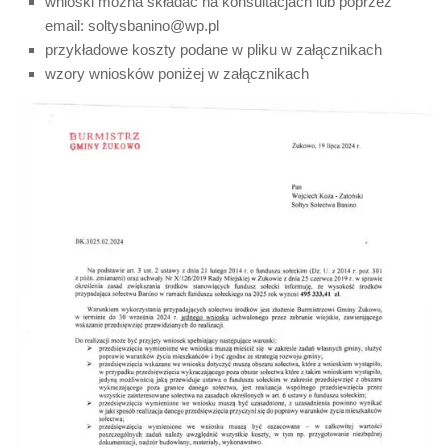
wnioski można składać na konsultacjach lub poprzez
email: soltysbanino@wp.pl
przykładowe koszty podane w pliku w załącznikach
wzory wniosków poniżej w załącznikach