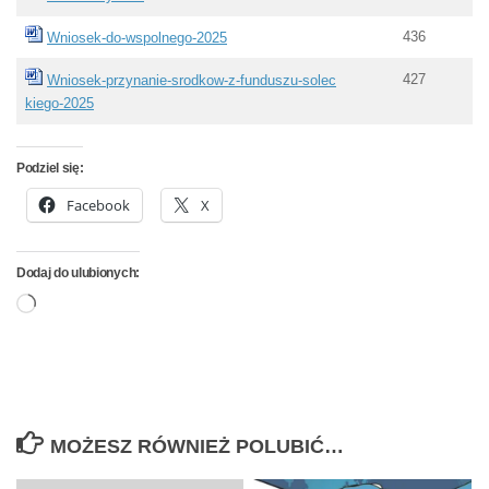
436
Wniosek-do-wspolnego-2025
427
Wniosek-przynanie-srodkow-z-funduszu-solec
kiego-2025
Podziel się:
Facebook
X
Dodaj do ulubionych:
Wczytywanie…
MOŻESZ RÓWNIEŻ POLUBIĆ…