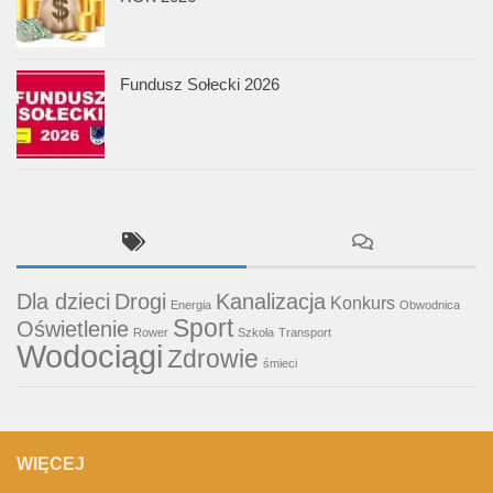
Fundusz Sołecki 2026
Dla dzieci
Drogi
Kanalizacja
Konkurs
Energia
Obwodnica
Sport
Oświetlenie
Rower
Szkoła
Transport
Wodociągi
Zdrowie
śmieci
WIĘCEJ