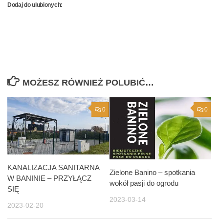
Dodaj do ulubionych:
MOŻESZ RÓWNIEŻ POLUBIĆ…
0
0
KANALIZACJA SANITARNA
Zielone Banino – spotkania
W BANINIE – PRZYŁĄCZ
wokół pasji do ogrodu
SIĘ
2023-03-14
2023-02-20