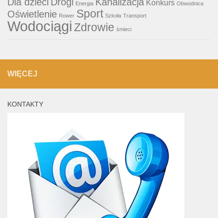
Dla dzieci
Drogi
Kanalizacja
Konkurs
Energia
Obwodnica
Sport
Oświetlenie
Rower
Szkoła
Transport
Wodociągi
Zdrowie
śmieci
WIĘCEJ
KONTAKTY