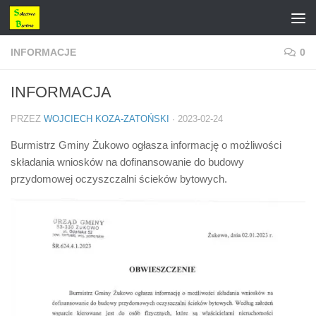
Przejdź do treści
INFORMACJE
0
INFORMACJA
PRZEZ
WOJCIECH KOZA-ZATOŃSKI
·
2023-02-24
Burmistrz Gminy Żukowo ogłasza informację o możliwości
składania wniosków na dofinansowanie do budowy
przydomowej oczyszczalni ścieków bytowych.