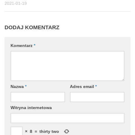
2021-01-19
DODAJ KOMENTARZ
Komentarz
*
Nazwa
*
Adres email
*
Witryna internetowa
×
8
=
thirty two