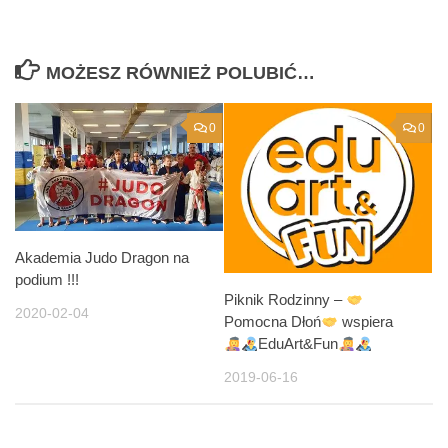
MOŻESZ RÓWNIEŻ POLUBIĆ…
0
0
Akademia Judo Dragon na
podium !!!
Piknik Rodzinny –
2020-02-04
Pomocna Dłoń
wspiera
EduArt&Fun
2019-06-16