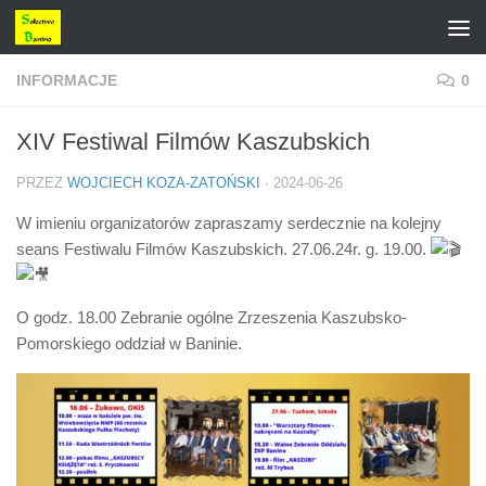
Przejdź do treści
INFORMACJE
0
XIV Festiwal Filmów Kaszubskich
PRZEZ
WOJCIECH KOZA-ZATOŃSKI
·
2024-06-26
W imieniu organizatorów zapraszamy serdecznie na kolejny
seans Festiwalu Filmów Kaszubskich. 27.06.24r. g. 19.00.
O godz. 18.00 Zebranie ogólne Zrzeszenia Kaszubsko-
Pomorskiego oddział w Baninie.