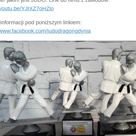
//youtu.be/YJIXZ7oHZlo
informacji pod poniższym linkiem:
//www.facebook.com/judodragongdynia