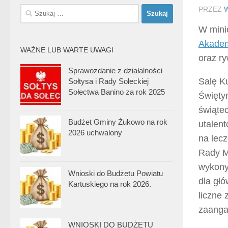
Szukaj:
PRZEZ
W mini
Akadem
WAŻNE LUB WARTE UWAGI
oraz ry
Sprawozdanie z działalności
Salę Ku
Sołtysa i Rady Sołeckiej
Sołectwa Banino za rok 2025
Święty
świąte
Budżet Gminy Żukowo na rok
utalen
2026 uchwalony
na lec
Rady Mi
wykonyw
Wnioski do Budżetu Powiatu
dla głó
Kartuskiego na rok 2026.
liczne 
zaanga
WNIOSKI DO BUDŻETU