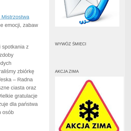
I Mistrzostwa
ne emocji, zabaw
WYWÓZ ŚMIECI
i spotkania z
ozdoby
odych
raliśmy zbiórkę
AKCJA ZIMA
 Teska – Radna
szne ciasta oraz
elkie gratulacje
izuje dla państwa
ch osób