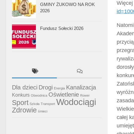
Więcej
GMINY ŻUKOWO NA ROK
2026
id=10
Natomi
Fundusz Sołecki 2026
Akadem
przycią
przegr
rywaliz
dorosły
konkure
Zatońsk
Dla dzieci
Drogi
Kanalizacja
Energia
wyróżn
Oświetlenie
Konkurs
Obwodnica
Rower
Wodociągi
zasadam
Sport
Szkoła
Transport
Wielkie
Zdrowie
śmieci
całej k
umiejęt
charakt