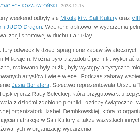
WOJCIECH KOZA-ZATOŃSKI
·
2023-12-15
ony weekend odbyły się
Mikołajki w Sali Kultury
oraz
VII
ii JUDO Dragon
. Weekend obfitował w wydarzenia peł
walizacji sportowej w duchu Fair Play.
ltury odwiedziły dzieci spragnione zabaw świątecznych 
m Mikołajem. Można było przyzdobić pierniki, wykonać 
czne, malowane były buźki, były występy artystyczne mł
towanych artystów i wiele więcej. Podczas zabawy wspie
zenie
Jasia Bohatera
. Sołectwo reprezentowała Urszula
ejskiej oraz Rady Sołeckiej, która przygotowała przepy
ała z dziećmi zdobione pierniki i ozdoby świąteczne. Wi
wnej organizatorki Izabeli Dembkowskiej, która to organ
zajęcia i atrakcje w Sali Kultury a także wszystkich inny
żowanych w organizację wydarzenia.