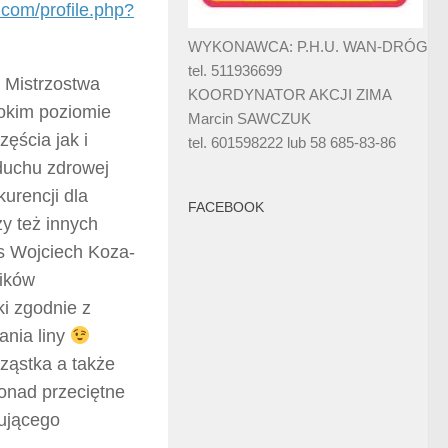
.com/profile.php?
WYKONAWCA: P.H.U. WAN-DRÓG
tel. 511936699
I Mistrzostwa
KOORDYNATOR AKCJI ZIMA
okim poziomie
Marcin SAWCZUK
zęścia jak i
tel. 601598222 lub 58 685-83-86
duchu zdrowej
kurencji dla
FACEBOOK
zy też innych
ys Wojciech Koza-
ników
i zgodnie z
ania liny
Cząstka a także
ponad przeciętne
tującego