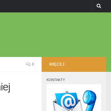
0
WIĘCEJ
KONTAKTY
iej