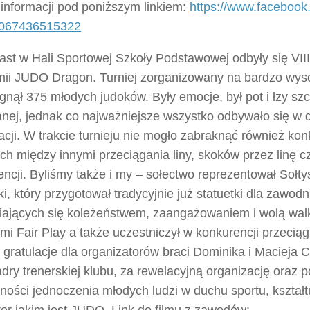
 informacji pod poniższym linkiem:
https://www.facebook
0067436515322
ast w Hali Sportowej Szkoły Podstawowej odbyły się VII
ii JUDO Dragon. Turniej zorganizowany na bardzo wys
gnął 375 młodych judoków. Były emocje, był pot i łzy szc
anej, jednak co najważniejsze wszystko odbywało się w 
acji. W trakcie turnieju nie mogło zabraknąć również kon
ch między innymi przeciągania liny, skoków przez linę c
ncji. Byliśmy także i my – sołectwo reprezentował Sołt
i, który przygotował tradycyjnie już statuetki dla zawod
iających się koleżeństwem, zaangażowaniem i wolą walk
i Fair Play a także uczestniczył w konkurencji przeciąg
 gratulacje dla organizatorów braci Dominika i Macieja 
adry trenerskiej klubu, za rewelacyjną organizację oraz 
ności jednoczenia młodych ludzi w duchu sportu, kształ
er jakim jest JUDO. Link do filmu z zawodów: