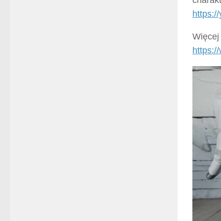
https:
Więcej 
https: