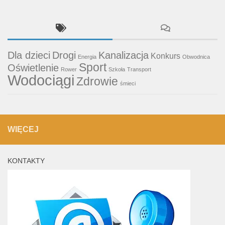
Dla dzieci
Drogi
Kanalizacja
Konkurs
Energia
Obwodnica
Sport
Oświetlenie
Rower
Szkoła
Transport
Wodociągi
Zdrowie
śmieci
WIĘCEJ
KONTAKTY