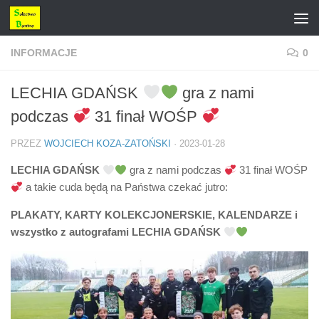
Przejdź do treści
INFORMACJE
0
LECHIA GDAŃSK
gra z nami
podczas
31 finał WOŚP
PRZEZ
WOJCIECH KOZA-ZATOŃSKI
·
2023-01-28
LECHIA GDAŃSK
gra z nami podczas
31 finał WOŚP
a takie cuda będą na Państwa czekać jutro:
PLAKATY, KARTY KOLEKCJONERSKIE, KALENDARZE i
wszystko z autografami LECHIA GDAŃSK