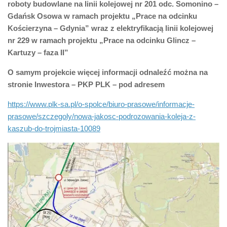
roboty budowlane na linii kolejowej nr 201 odc. Somonino –
Gdańsk Osowa w ramach projektu „Prace na odcinku
Kościerzyna – Gdynia” wraz z elektryfikacją linii kolejowej
nr 229 w ramach projektu „Prace na odcinku Glincz –
Kartuzy – faza II”
O samym projekcie więcej informacji odnaleźć można na
stronie Inwestora – PKP PLK – pod adresem
https://www.plk-sa.pl/o-spolce/biuro-prasowe/informacje-
prasowe/szczegoly/nowa-jakosc-podrozowania-koleja-z-
kaszub-do-trojmiasta-10089