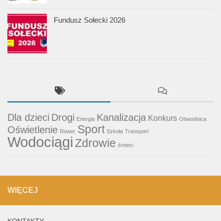
Fundusz Sołecki 2026
Dla dzieci
Drogi
Kanalizacja
Konkurs
Energia
Obwodnica
Sport
Oświetlenie
Rower
Szkoła
Transport
Wodociągi
Zdrowie
śmieci
WIĘCEJ