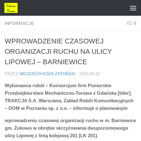
Przejdź do treści
INFORMACJE
0
WPROWADZENIE CZASOWEJ
ORGANIZACJI RUCHU NA ULICY
LIPOWEJ – BARNIEWICE
PRZEZ
WOJCIECH KOZA-ZATOŃSKI
·
2025-04-10
Wykonawca robót – Konsorcjum firm Pomorskie
Przedsiębiorstwo Mechaniczno-Torowe z Gdańska [lider],
TRAKCJA S.A. Warszawa, Zakład Robót Komunikacyjnych
– DOM w Poznaniu sp. z o.o. – informuje o planowanym
wprowadzeniu czasowej organizacji ruchu w m. Barniewice
gm. Żukowo w obrębie skrzyżowania dwupoziomowego
ulicy Lipowej z linią kolejową 201 [LK 201].