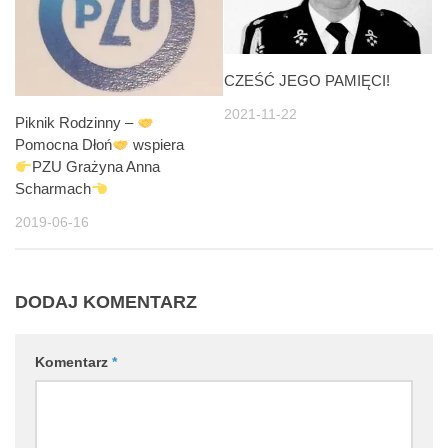
CZEŚĆ JEGO PAMIĘCI!
2021-11-22
Piknik Rodzinny –
Pomocna Dłoń
wspiera
PZU Grażyna Anna
Scharmach
2019-06-16
DODAJ KOMENTARZ
Komentarz
*