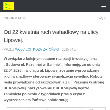
Przejdź do treści
INFORMACJE
0
Od 22 kwietnia ruch wahadłowy na ulicy
Lipowej.
PRZEZ
WOJCIECH KOZA-ZATOŃSKI
·
2025-04-14
W związku z kolejnym etapem realizacji inwestycji pn.:
„Budowa ul. Pszennej w Baninie”, informuję, że od dnia
22.04.2025 r. w ciągu ul. Lipowej zostanie wprowadzony
ruch wahadłowy sterowany sygnalizacją świetlną. Roboty
będą prowadzone od skrzyżowania z ul. Pszenną w stronę
ul. Kolejowej. Skrzyżowanie z ul. Kolejową będzie
zamknięta po około 2 tygodniach prac o czym z
wyprzedzeniem Państwa poinformuję.