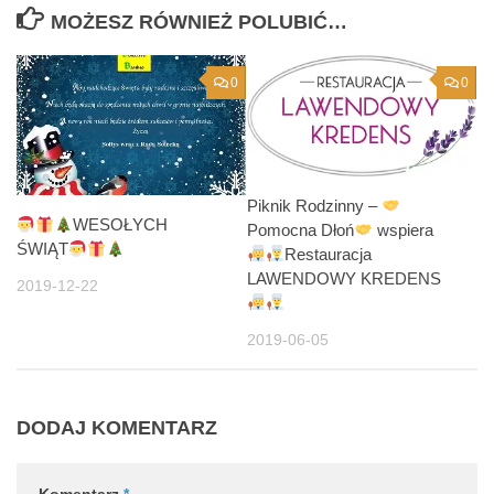
MOŻESZ RÓWNIEŻ POLUBIĆ…
0
0
Piknik Rodzinny –
WESOŁYCH
Pomocna Dłoń
wspiera
ŚWIĄT
Restauracja
LAWENDOWY KREDENS
2019-12-22
2019-06-05
DODAJ KOMENTARZ
Komentarz
*