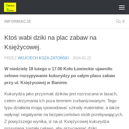
Przejdź do treści
INFORMACJE
0
Ktoś wabi dziki na plac zabaw na
Księżycowej.
PRZEZ
WOJCIECH KOZA-ZATOŃSKI
·
2024-02-22
W niedzielę 18 lutego o 17.00 Koło Łowieckie ujawniło
celowe rozsypywanie kukurydzy po całym placu zabaw
przy ul. Księżycowej w Baninie.
Kukurydza jako przysmak dzików jest rozrzucana w lasach,
celem utrzymania ich poza terenem zurbanizowanym. Tego
typu działania mogą spowodować szkody materialne, a także
wpłynąć negatywnie na bezpieczeństwo osób przebywających.
Z powyższego wynika, iż na ul. Księżycowej kukurydza
rozsypana została celowo, aby przyciągnąć dziki.