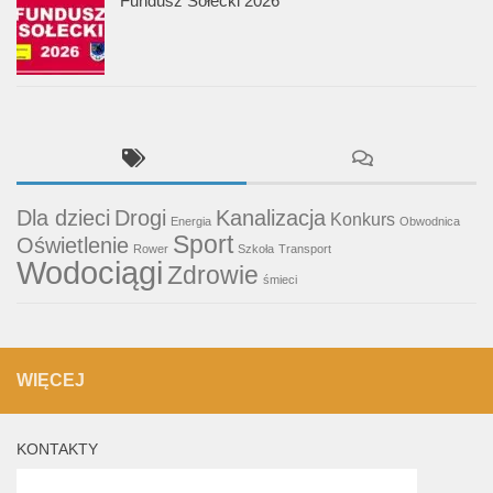
Fundusz Sołecki 2026
Dla dzieci
Drogi
Kanalizacja
Konkurs
Energia
Obwodnica
Sport
Oświetlenie
Rower
Szkoła
Transport
Wodociągi
Zdrowie
śmieci
WIĘCEJ
KONTAKTY