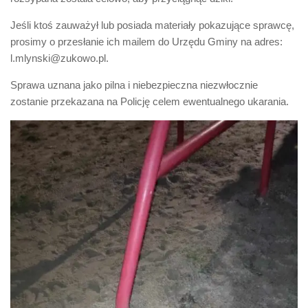
Jeśli ktoś zauważył lub posiada materiały pokazujące sprawcę,
prosimy o przesłanie ich mailem do Urzędu Gminy na adres:
l.mlynski@zukowo.pl.
Sprawa uznana jako pilna i niebezpieczna niezwłocznie
zostanie przekazana na Policję celem ewentualnego ukarania.