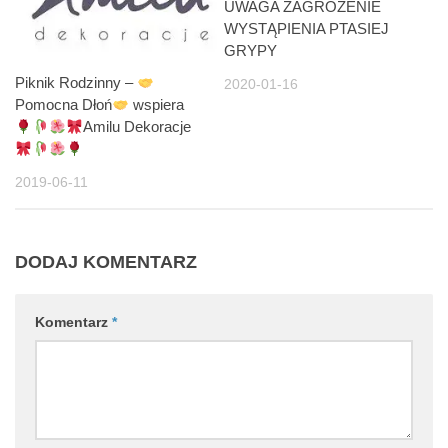
UWAGA ZAGROŻENIE
WYSTĄPIENIA PTASIEJ
GRYPY
Piknik Rodzinny –
2020-01-16
Pomocna Dłoń
wspiera
Amilu Dekoracje
2019-06-11
DODAJ KOMENTARZ
Komentarz
*