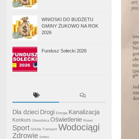
WNIOSKI DO BUDŻETU
GMINY ŻUKOWO NA ROK
2026
Fundusz Sołecki 2026
Dla dzieci
Drogi
Kanalizacja
Energia
Oświetlenie
Konkurs
Obwodnica
Rower
Wodociągi
Sport
Szkoła
Transport
Zdrowie
śmieci