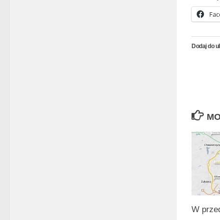
Fac
Dodaj do u
MO
W prze