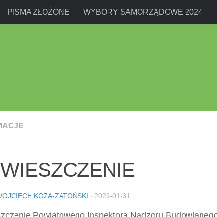
PISMA ZŁOŻONE
WYBORY SAMORZĄDOWE 2024
MACJE
WIESZCZENIE
WOJCIECH KOZA-ZATOŃSKI
·
2023-01-31
zczenie Powiatowego Inspektora Nadzoru Budowlanego