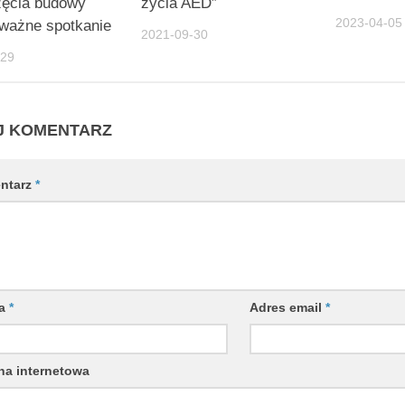
zęcia budowy
życia AED”
2023-04-05
ważne spotkanie
2021-09-30
-29
J KOMENTARZ
ntarz
*
wa
*
Adres email
*
na internetowa