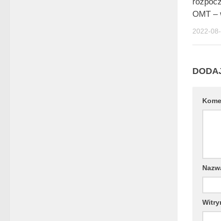
rozpoc
OMT – 
2022-08
DODA
Kome
Naz
Witry