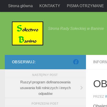
Strona główna
KONTAKTY
PISMA OTRZYMANE
Przejdź do treści
Strona Rady Sołeckiej w Baninie
OBSERWUJ:
INFOR
NASTĘPNY POST
OB
Ruszył program dofinansowania
usuwania folii rolniczych i innych
odpadów
PRZEZ
POPRZEDNI POST
Obwies