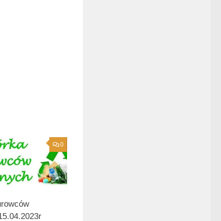
0
urowców
15.04.2023r