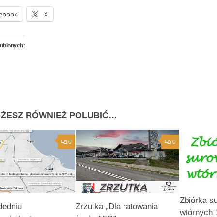
ebook
X
lubionych:
ŻESZ RÓWNIEŻ POLUBIĆ…
0
0
Zbiórka s
dedniu
Zrzutka „Dla ratowania
wtórnych 