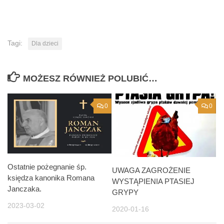
Tagi:
Dla dzieci
MOŻESZ RÓWNIEŻ POLUBIĆ…
0
0
Ostatnie pożegnanie śp.
UWAGA ZAGROŻENIE
księdza kanonika Romana
WYSTĄPIENIA PTASIEJ
Janczaka.
GRYPY
2023-03-02
2020-01-16