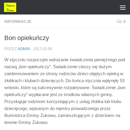
Przejdź do treści
INFORMACJE
0
Bon opiekuńczy
PRZEZ
ADMIN
·
2017-02-08
W styczniu rozpoczęto wdrażanie świadczenia pieniężnego pod
nazwą „bon opiekuńczy”. Świadczenie cieszy się dużym
zainteresowaniem ze strony rodziców dzieci objętych opieką w
żłobkach i klubach dziecięcych. Do końca stycznia wpłynęły 53
wnioski, które są sukcesywnie rozpatrywane. Świadczenie „bon
opiekuńczy” wypłacane jest ze środków własnych gminy.
Przysługuje rodzinom korzystającym z usług żłobka lub klubu
dziecięcego, wpisanym do rejestru prowadzonego przez
Burmistrza Gminy Żukowo, zamieszkującym z dzieckiem na
terenie Gminy Żukowo.