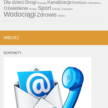
Dla dzieci
Drogi
Kanalizacja
Konkurs
Energia
Obwodnica
Sport
Oświetlenie
Rower
Szkoła
Transport
Wodociągi
Zdrowie
śmieci
WIĘCEJ
KONTAKTY