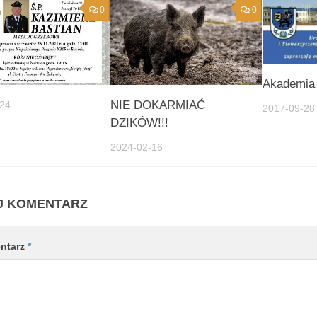
0
0
Akademia 
NIE DOKARMIAĆ
-24
2017-09-28
DZIKÓW!!!
2024-02-16
J KOMENTARZ
ntarz
*