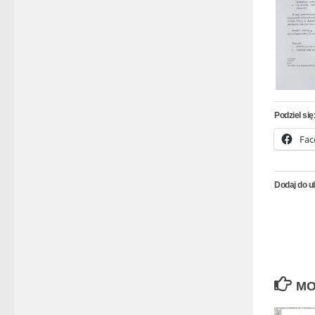
Podziel się
Fac
Dodaj do u
MO