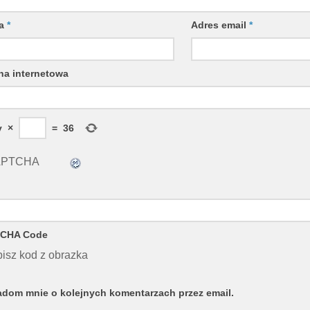
wa
*
Adres email
*
na internetowa
y
×
=
36
CHA Code
isz kod z obrazka
dom mnie o kolejnych komentarzach przez email.