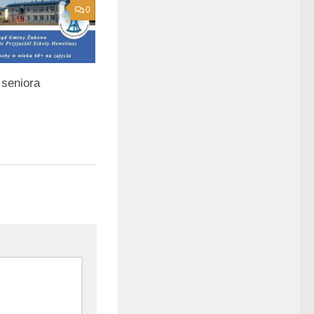
0
seniora