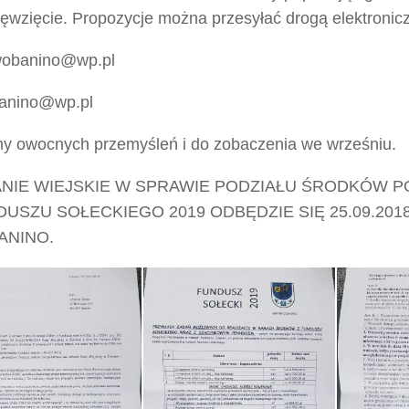
ięwzięcie. Propozycje można przesyłać drogą elektronic
wobanino@wp.pl
banino@wp.pl
y owocnych przemyśleń i do zobaczenia we wrześniu.
NIE WIEJSKIE W SPRAWIE PODZIAŁU ŚRODKÓW
DUSZU SOŁECKIEGO 2019 ODBĘDZIE SIĘ 25.09.2018r
ANINO.