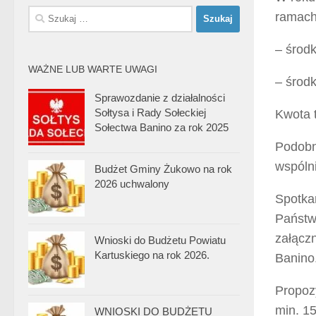
Szukaj:
ramach
– środk
WAŻNE LUB WARTE UWAGI
– środk
Sprawozdanie z działalności
Sołtysa i Rady Sołeckiej
Kwota 
Sołectwa Banino za rok 2025
Podobni
wspóln
Budżet Gminy Żukowo na rok
2026 uchwalony
Spotka
Państw
załączn
Wnioski do Budżetu Powiatu
Kartuskiego na rok 2026.
Banino
Propoz
min. 1
WNIOSKI DO BUDŻETU