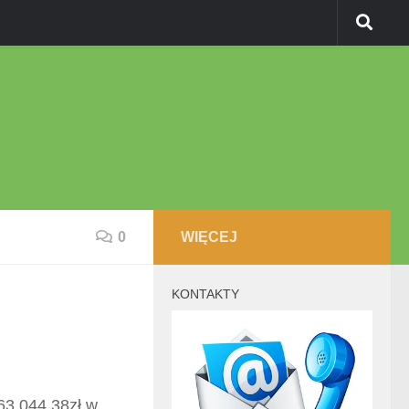
0
WIĘCEJ
KONTAKTY
63.044,38zł w