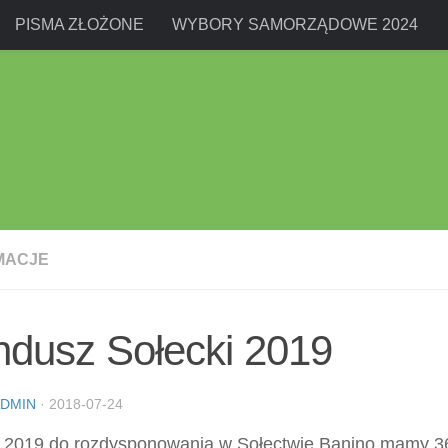
PISMA ZŁOŻONE
WYBORY SAMORZĄDOWE 2024
MACJE
ndusz Sołecki 2019
DMIN
·
2018-07-24
 2019 do rozdysponowania w Sołectwie Banino mamy 3