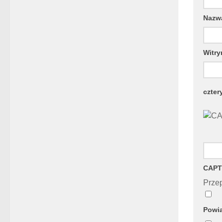
Naz
Witry
czter
CAPT
Przep
Powia