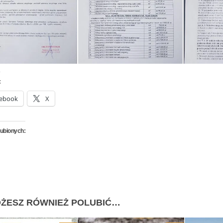
:
ebook
X
lubionych:
ŻESZ RÓWNIEŻ POLUBIĆ…