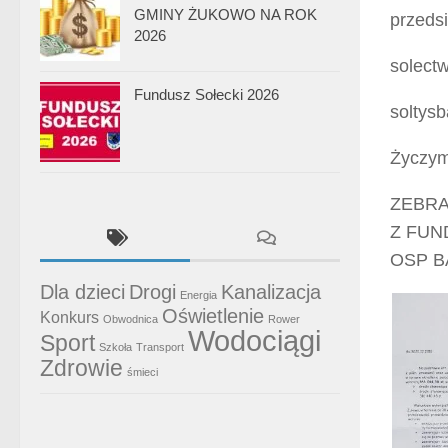
GMINY ŻUKOWO NA ROK
przeds
2026
solect
Fundusz Sołecki 2026
soltys
Życzym
ZEBRA
Z FUN
OSP B
Dla dzieci
Drogi
Kanalizacja
Energia
Oświetlenie
Konkurs
Obwodnica
Rower
Wodociągi
Sport
Szkoła
Transport
Zdrowie
śmieci