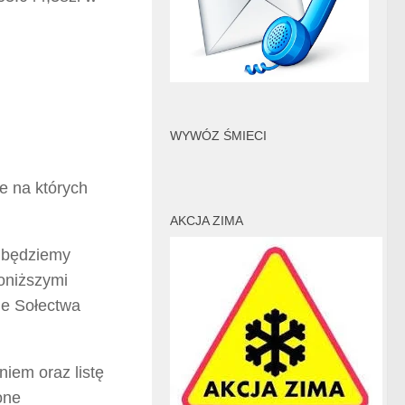
WYWÓZ ŚMIECI
e na których
AKCJA ZIMA
 będziemy
oniższymi
ie Sołectwa
iem oraz listę
one