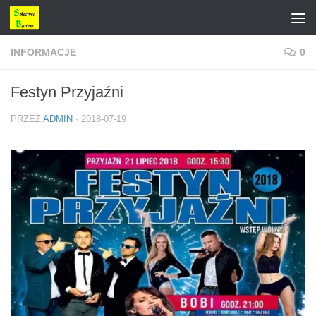
Przejdź do treści
INFORMACJE
0
Festyn Przyjaźni
PRZEZ
ADMIN
·
2018-07-19