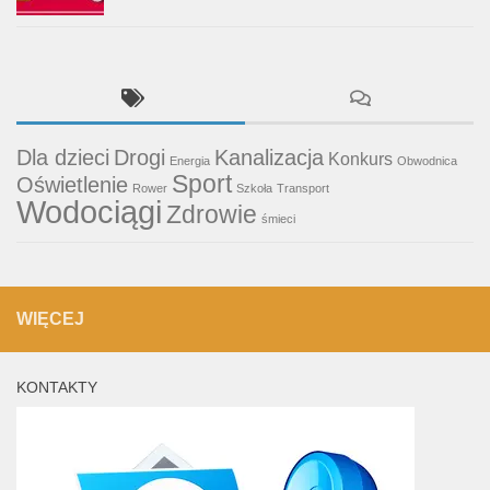
Dla dzieci
Drogi
Kanalizacja
Konkurs
Energia
Obwodnica
Sport
Oświetlenie
Rower
Szkoła
Transport
Wodociągi
Zdrowie
śmieci
WIĘCEJ
KONTAKTY