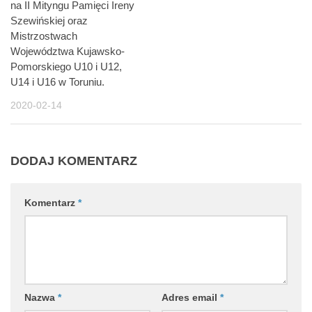
na II Mityngu Pamięci Ireny
Szewińskiej oraz
Mistrzostwach
Województwa Kujawsko-
Pomorskiego U10 i U12,
U14 i U16 w Toruniu.
2020-02-14
DODAJ KOMENTARZ
Komentarz
*
Nazwa
*
Adres email
*