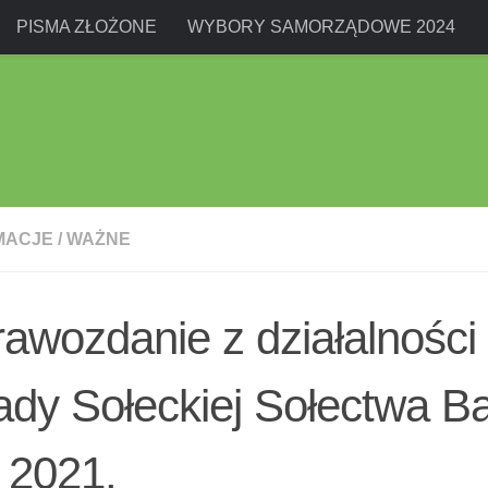
PISMA ZŁOŻONE
WYBORY SAMORZĄDOWE 2024
MACJE
/
WAŻNE
awozdanie z działalności
ady Sołeckiej Sołectwa B
 2021.