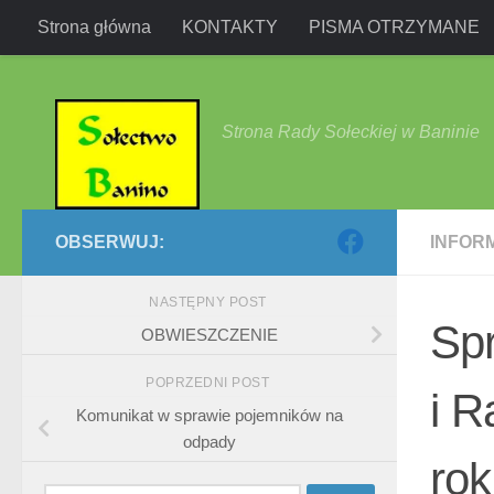
Strona główna
KONTAKTY
PISMA OTRZYMANE
Przejdź do treści
Strona Rady Sołeckiej w Baninie
OBSERWUJ:
INFOR
NASTĘPNY POST
Spr
OBWIESZCZENIE
POPRZEDNI POST
i R
Komunikat w sprawie pojemników na
odpady
rok