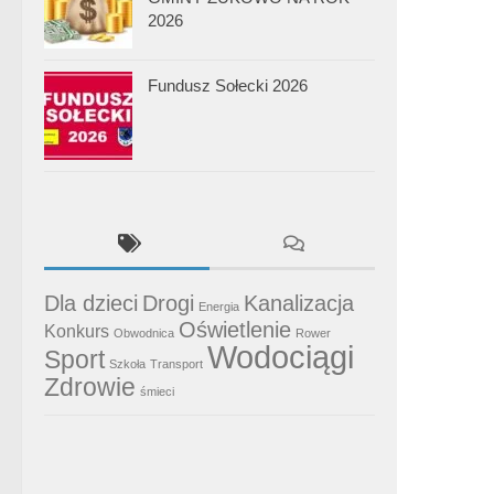
2026
Fundusz Sołecki 2026
Dla dzieci
Drogi
Kanalizacja
Energia
Oświetlenie
Konkurs
Obwodnica
Rower
Wodociągi
Sport
Szkoła
Transport
Zdrowie
śmieci