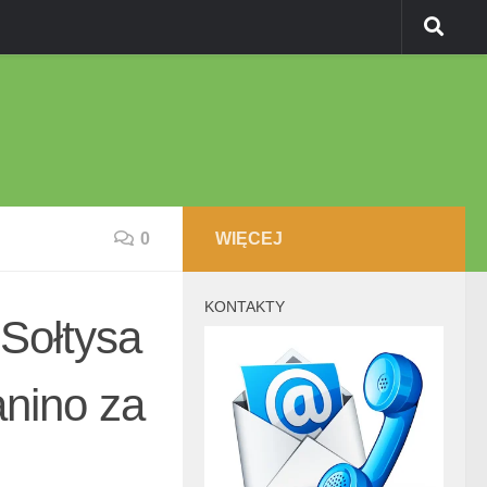
0
WIĘCEJ
KONTAKTY
 Sołtysa
anino za