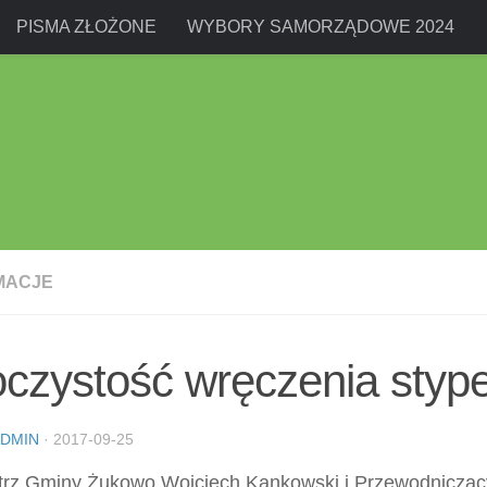
PISMA ZŁOŻONE
WYBORY SAMORZĄDOWE 2024
MACJE
czystość wręczenia styp
DMIN
·
2017-09-25
trz Gminy Żukowo Wojciech Kankowski i Przewodniczący