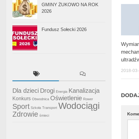
GMINY ŻUKOWO NA ROK
2026
Fundusz Sołecki 2026
Wymian
mechan
ultradź
2018-03
Dla dzieci
Drogi
Kanalizacja
Energia
DODA
Oświetlenie
Konkurs
Obwodnica
Rower
Wodociągi
Sport
Szkoła
Transport
Zdrowie
Kome
śmieci