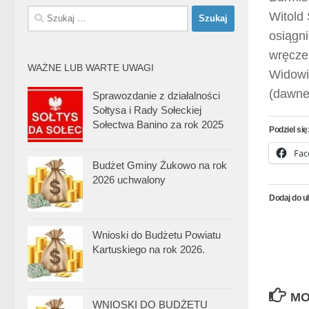
Szukaj:
Witold 
osiągni
wręczen
WAŻNE LUB WARTE UWAGI
Widowi
(dawne
Sprawozdanie z działalności
Sołtysa i Rady Sołeckiej
Sołectwa Banino za rok 2025
Podziel się
Fac
Budżet Gminy Żukowo na rok
2026 uchwalony
Dodaj do u
Wnioski do Budżetu Powiatu
Kartuskiego na rok 2026.
MO
WNIOSKI DO BUDŻETU