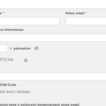
wa
*
Adres email
*
na internetowa
=
piętnaście
CHA Code
isz kod z obrazka
dom mnie o kolejnych komentarzach przez email.