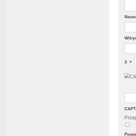
Naz
Witry
3
×
CAPT
Przep
Powia