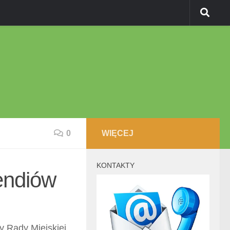
0
WIĘCEJ
KONTAKTY
endiów
 Rady Miejskiej