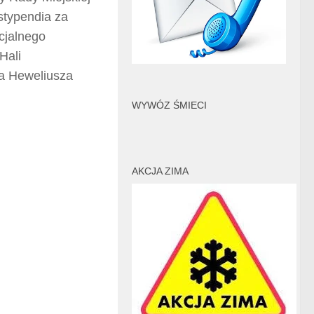
stypendia za
cjalnego
Hali
a Heweliusza
WYWÓZ ŚMIECI
AKCJA ZIMA