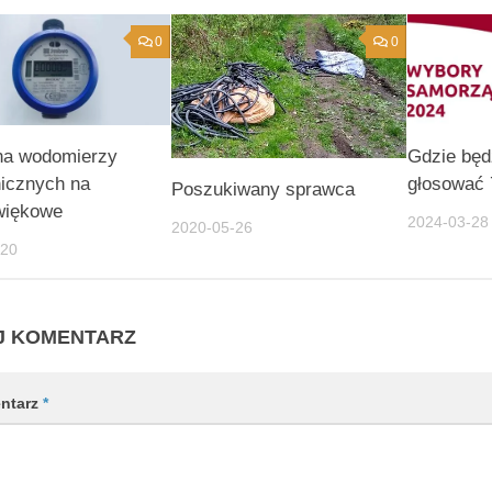
0
0
a wodomierzy
Gdzie bę
icznych na
głosować 
Poszukiwany sprawca
więkowe
2024-03-28
2020-05-26
-20
J KOMENTARZ
ntarz
*