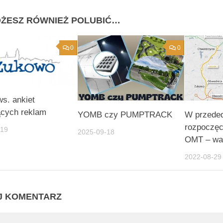
ŻESZ RÓWNIEŻ POLUBIĆ…
0
0
s. ankiet
ących reklam
YOMB czy PUMPTRACK
W przede
rozpoczęc
-19
2025-09-18
OMT – wa
2022-08-29
J KOMENTARZ