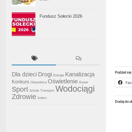
Fundusz Sołecki 2026
Podziel się
Dla dzieci
Drogi
Kanalizacja
Energia
Oświetlenie
Konkurs
Fac
Obwodnica
Rower
Wodociągi
Sport
Szkoła
Transport
Zdrowie
śmieci
Dodaj do u