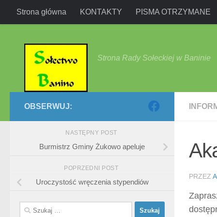
Strona główna
KONTAKTY
PISMA OTRZYMANE
Przejdź do treści
Strona Rady Sołeckiej w Baninie
OBSERWUJ:
INFOR
NASTĘPNY POST
Ak
Burmistrz Gminy Żukowo apeluje
POPRZEDNI POST
PRZEZ
A
Uroczystość wręczenia stypendiów
Zapras
Szukaj:
dostęp