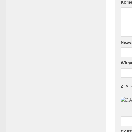
Kome
Naz
Witry
2
×
CAPT