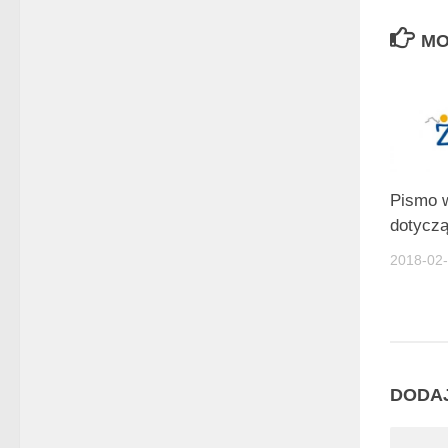
MO
Pismo w
dotycz
2018-02
DODA