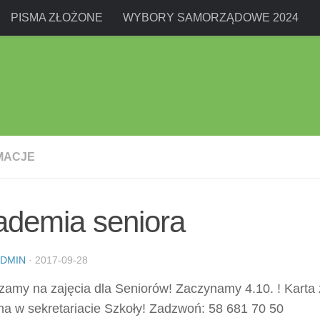
PISMA ZŁOŻONE
WYBORY SAMORZĄDOWE 2024
MACJE
ademia seniora
DMIN
·
2017-09-28
zamy na zajęcia dla Seniorów! Zaczynamy 4.10. ! Karta
na w sekretariacie Szkoły! Zadzwoń: 58 681 70 50