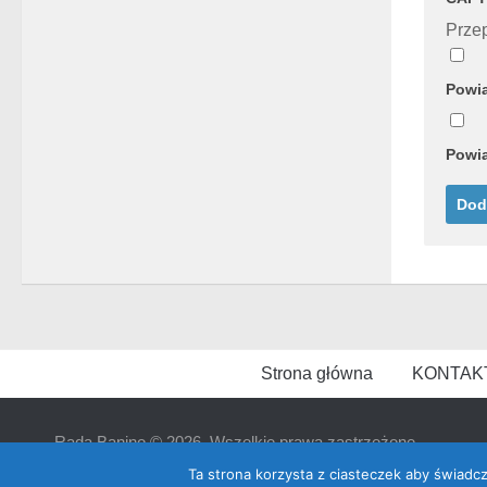
Przep
Powia
Powia
Strona główna
KONTAK
Rada Banino © 2026. Wszelkie prawa zastrzeżone
Ta strona korzysta z ciasteczek aby świadc