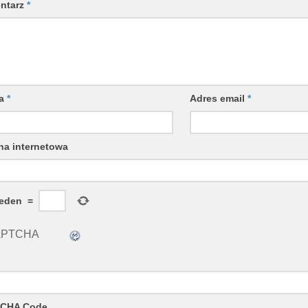
ntarz
*
wa
*
Adres email
*
na internetowa
jeden
=
CHA Code