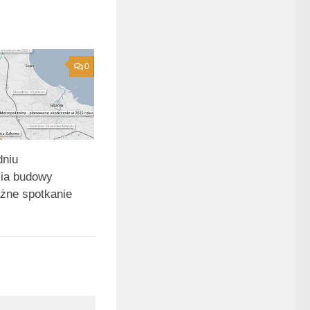
0
dniu
ia budowy
żne spotkanie