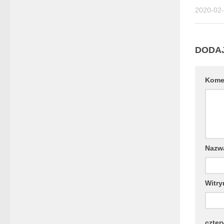
2020-02
DODA
Kome
Naz
Witry
czter