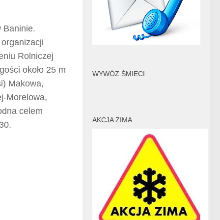
 Baninie.
organizacji
eniu Rolniczej
gości około 25 m
WYWÓZ ŚMIECI
si) Makowa,
ej-Morelowa,
odna celem
AKCJA ZIMA
30.