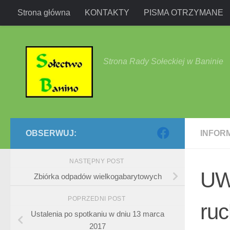
Strona główna
KONTAKTY
PISMA OTRZYMANE
Przejdź do treści
Strona Rady Sołeckiej w Baninie
OBSERWUJ:
INFOR
NASTĘPNY POST
UW
Zbiórka odpadów wielkogabarytowych
POPRZEDNI POST
ruc
Ustalenia po spotkaniu w dniu 13 marca
2017