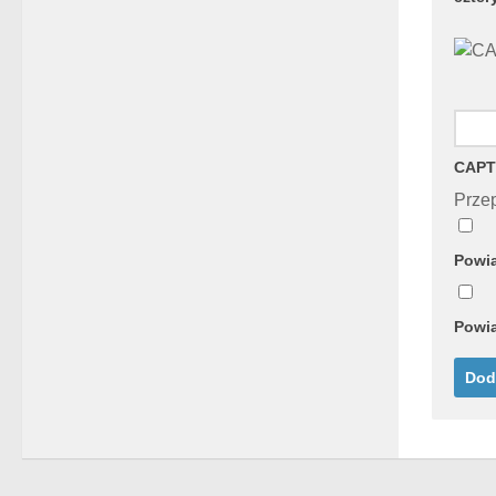
CAPT
Przep
Powia
Powia