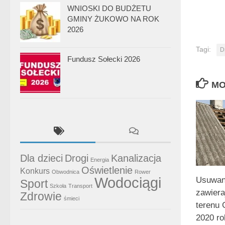
WNIOSKI DO BUDŻETU
GMINY ŻUKOWO NA ROK
2026
Tagi:
D
Fundusz Sołecki 2026
MO
Dla dzieci
Drogi
Kanalizacja
Energia
Oświetlenie
Konkurs
Obwodnica
Rower
Wodociągi
Usuwan
Sport
Szkoła
Transport
zawiera
Zdrowie
śmieci
terenu
2020 ro