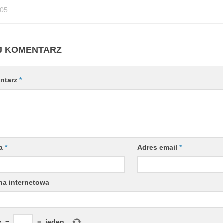
-05
J KOMENTARZ
ntarz
*
wa
*
Adres email
*
na internetowa
y
−
=
jeden