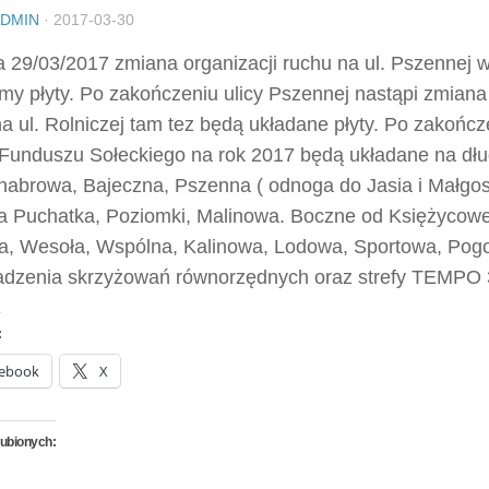
DMIN
·
2017-03-30
 29/03/2017 zmiana organizacji ruchu na ul. Pszennej w
y płyty. Po zakończeniu ulicy Pszennej nastąpi zmiana 
a ul. Rolniczej tam tez będą układane płyty. Po zakończ
z Funduszu Sołeckiego na rok 2017 będą układane na dłu
Chabrowa, Bajeczna, Pszenna ( odnoga do Jasia i Małgo
a Puchatka, Poziomki, Malinowa. Boczne od Księżycow
a, Wesoła, Wspólna, Kalinowa, Lodowa, Sportowa, Pog
dzenia skrzyżowań równorzędnych oraz strefy TEMPO 
:
ebook
X
lubionych: