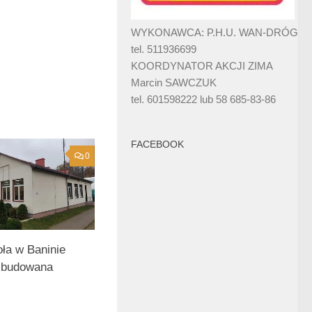
WYKONAWCA: P.H.U. WAN-DRÓG
tel. 511936699
KOORDYNATOR AKCJI ZIMA
Marcin SAWCZUK
tel. 601598222 lub 58 685-83-86
FACEBOOK
0
oła w Baninie
zbudowana