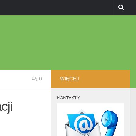
0
WIĘCEJ
KONTAKTY
cji