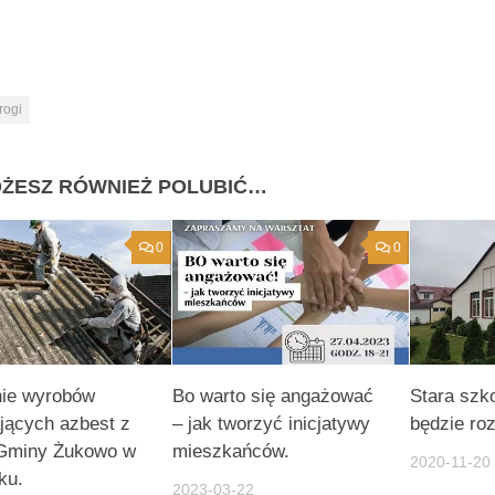
rogi
ŻESZ RÓWNIEŻ POLUBIĆ…
0
0
ie wyrobów
Bo warto się angażować
Stara szk
jących azbest z
– jak tworzyć inicjatywy
będzie ro
 Gminy Żukowo w
mieszkańców.
2020-11-20
ku.
2023-03-22