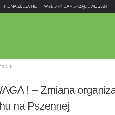
PISMA ZŁOŻONE
WYBORY SAMORZĄDOWE 2024
MACJE
AGA ! – Zmiana organiza
hu na Pszennej