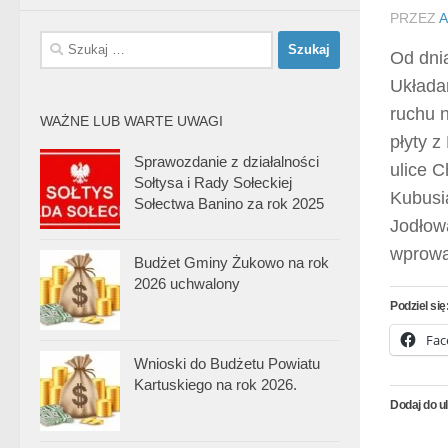
PRZEZ
A
Szukaj:
Od dnia
Układam
ruchu n
WAŻNE LUB WARTE UWAGI
płyty 
Sprawozdanie z działalności
ulice 
Sołtysa i Rady Sołeckiej
Kubusi
Sołectwa Banino za rok 2025
Jodłow
wprowa
Budżet Gminy Żukowo na rok
2026 uchwalony
Podziel się
Fac
Wnioski do Budżetu Powiatu
Kartuskiego na rok 2026.
Dodaj do u