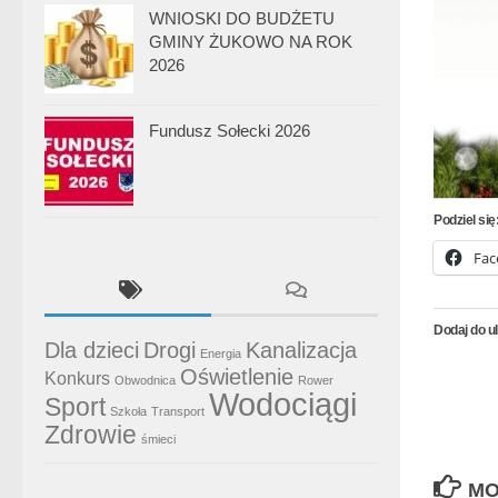
WNIOSKI DO BUDŻETU
GMINY ŻUKOWO NA ROK
2026
Fundusz Sołecki 2026
Podziel się
Fac
Dodaj do u
Dla dzieci
Drogi
Kanalizacja
Energia
Oświetlenie
Konkurs
Obwodnica
Rower
Wodociągi
Sport
Szkoła
Transport
Zdrowie
śmieci
MO