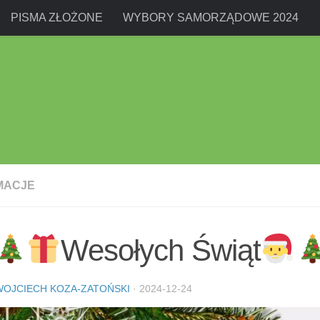
PISMA ZŁOŻONE
WYBORY SAMORZĄDOWE 2024
MACJE
Wesołych Świąt
WOJCIECH KOZA-ZATOŃSKI
·
2024-12-24