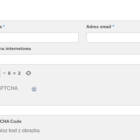
wa
*
Adres email
*
na internetowa
−
6
=
2
CHA Code
isz kod z obrazka