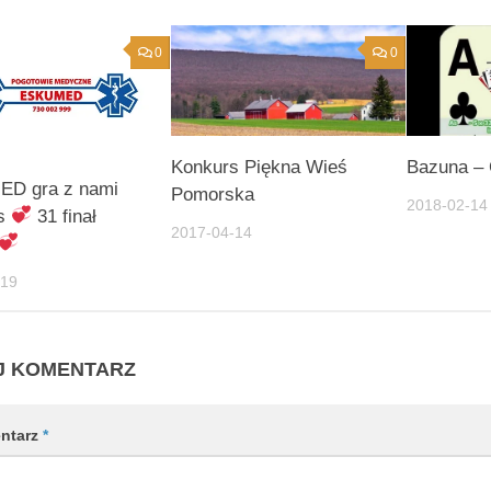
0
0
Konkurs Piękna Wieś
Bazuna –
D gra z nami
Pomorska
2018-02-14
as
31 finał
2017-04-14
-19
J KOMENTARZ
ntarz
*