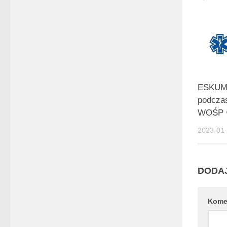
ESKUME
podcz
WOŚP
2023-01
DODA
Kome