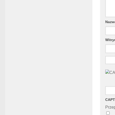
Naz
Witry
CAPT
Przep