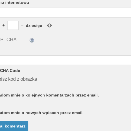
na internetowa
+
=
dziesięć
CHA Code
isz kod z obrazka
dom mnie o kolejnych komentarzach przez email.
dom mnie o nowych wpisach przez email.