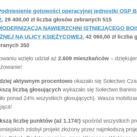
Podniesienie gotowości operacyjnej jednostki OSP B
2.
29 400,00 zł liczba głosów zebranych 515
 MODERNIZACJA NAWIERZCHNI ISTNIEJĄCEGO BOIS
ŻNEJ NA ULICY KSIĘŻYCOWEJ.
42 060,00 zł liczba
branych 350
owaniu wzięło udział aż
2.609 mieszkańców
– dziękuje
żowanie!
dziej aktywnym procentowo
okazało się Sołectwo Cza
kszą liczbą głosujących
wykazało się Sołectwo Banino
iło ponad 24% wszystkich głosujących). Wasza mobilizac
jąca!
kszą liczbę punktów (aż 1.174!)
spośród wszystkich pr
omiejskich zdobył projekt złożony przez najmłodszą pro