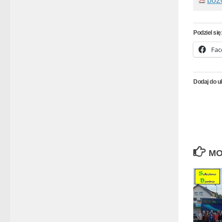
bo2
Podziel się
Fac
Dodaj do u
MO