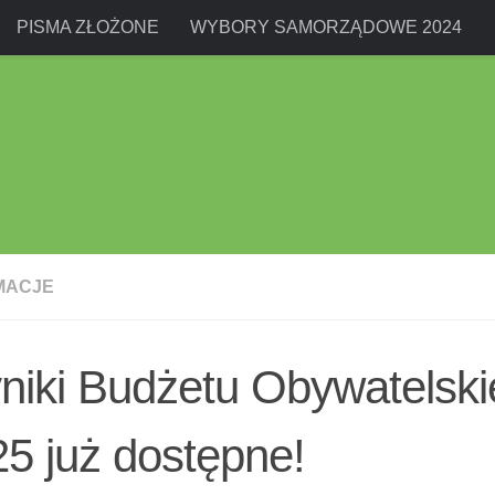
PISMA ZŁOŻONE
WYBORY SAMORZĄDOWE 2024
MACJE
niki Budżetu Obywatelsk
5 już dostępne!