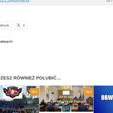
025_prezentacja
327
:
ebook
X
lubionych:
ŻESZ RÓWNIEŻ POLUBIĆ…
0
0