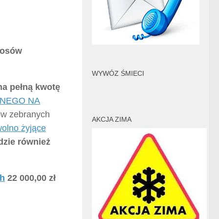
głosów
WYWÓZ ŚMIECI
 na pełną kwotę
JNEGO NA
sów zebranych
AKCJA ZIMA
olno żyjące
dzie również
ch
22 000,00 zł