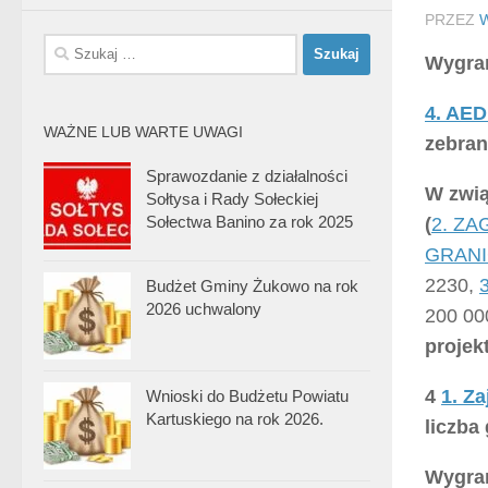
PRZEZ
Szukaj:
Wygran
4. AED
WAŻNE LUB WARTE UWAGI
zebran
Sprawozdanie z działalności
W zwią
Sołtysa i Rady Sołeckiej
Sołectwa Banino za rok 2025
(
2. Z
GRANI
2230,
Budżet Gminy Żukowo na rok
2026 uchwalony
200 00
projekt
4
1. Z
Wnioski do Budżetu Powiatu
Kartuskiego na rok 2026.
liczba
Wygran