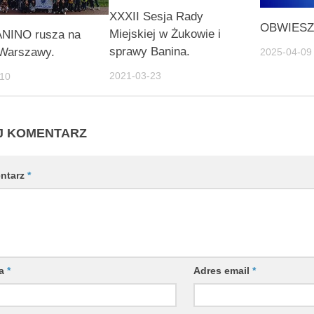
XXXII Sesja Rady
OBWIESZ
Miejskiej w Żukowie i
NINO rusza na
sprawy Banina.
 Warszawy.
2025-04-09
2021-03-23
-10
J KOMENTARZ
ntarz
*
wa
*
Adres email
*