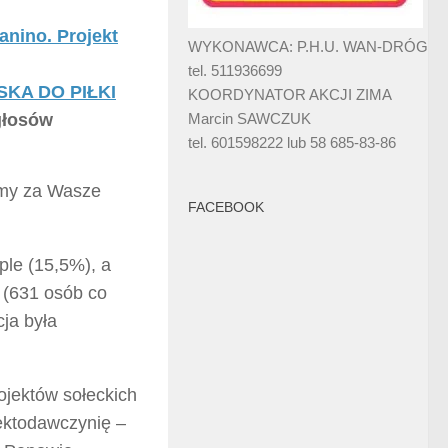
anino. Projekt
WYKONAWCA: P.H.U. WAN-DRÓG
tel. 511936699
KA DO PIŁKI
KOORDYNATOR AKCJI ZIMA
 głosów
Marcin SAWCZUK
tel. 601598222 lub 58 685-83-86
my za Wasze
FACEBOOK
ple (15,5%), a
 (631 osób co
ja była
ojektów sołeckich
jektodawczynię –