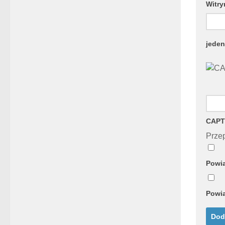
Witry
jeden
CAPT
Przep
Powia
Powia