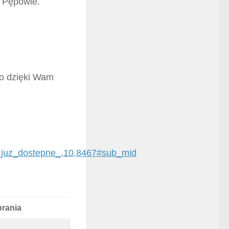
w Pępowie.
To dzięki Wam
_juz_dostepne_,10,8467#sub_mid
rania