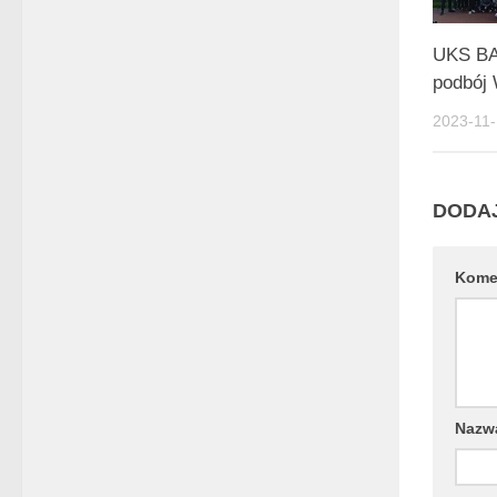
UKS BA
podbój
2023-11
DODA
Kome
Naz