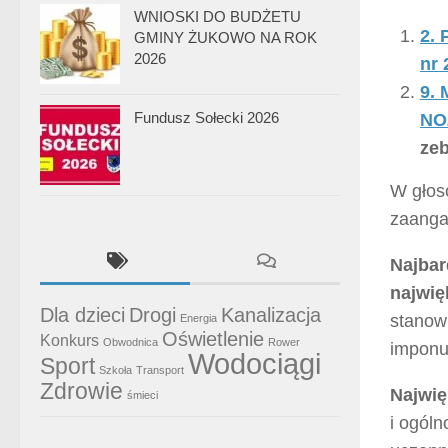
WNIOSKI DO BUDŻETU
2. 
GMINY ŻUKOWO NA ROK
2026
nr 
9.
Fundusz Sołecki 2026
NO
ze
W głos
zaanga
Najbar
najwię
Dla dzieci
Drogi
Kanalizacja
stanow
Energia
Oświetlenie
Konkurs
Obwodnica
Rower
imponu
Wodociągi
Sport
Szkoła
Transport
Zdrowie
Najwię
śmieci
i ogóln