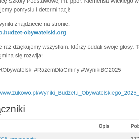
icę Szkoły Podstawowej im. ppor. Klemensa Wickiego 
jemy pomysłu i determinacji!
yniki znajdziecie na stronie:
.budzet-obywatelski.org
 raz dziękujemy wszystkim, którzy oddali swoje głosy. 
mina się rozwija!
tObywatelski #RazemDlaGminy #WynikiBO2025
//www.zukowo.pl/Wyniki_Budzetu_Obywatelskiego_2025
czniki
Opis
Pob