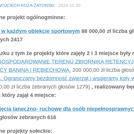
WOJCIECH KOZA-ZATOŃSKI
·
2024-12-20
e projekt ogólnogminne:
 w każdym obiekcie sportowym
88 000,00 zł liczba 
ych 2417
zku z tym że projekty które zajęły 2 i 3 miejsce były
AGOSPODAROWANIE TERENU ZBIORNIKA RETENCY
CY BANINA I RĘBIECHOWA.
200 000,00 zł liczba gło
3. Ograniczamy bezdomność zwierząt i wspieramy koty w
0,00 zł liczba zebranych głosów 1279)
, realizowany bę
 który zajął 4 miejsce:
ajęcia taneczno- ruchowe dla osób niepełnosprawny
 głosów zebranych 616
e projekty sołeckie: