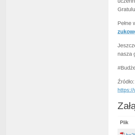
uczenn
Gratulu
Pełne w
zukowo
Jeszcze
nasza g
#Budże
Źródło:
https:
Załą
Plik