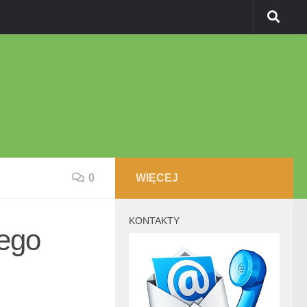
0
WIĘCEJ
KONTAKTY
iego