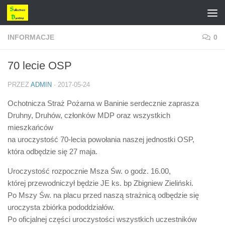
Przejdź do treści
INFORMACJE
0
70 lecie OSP
PRZEZ
ADMIN
·
2017-05-24
Ochotnicza Straż Pożarna w Baninie serdecznie zaprasza
Druhny, Druhów, członków MDP oraz wszystkich
mieszkańców
na uroczystość 70-lecia powołania naszej jednostki OSP,
która odbędzie się 27 maja.
Uroczystość rozpocznie Msza Św. o godz. 16.00,
której przewodniczył będzie JE ks. bp Zbigniew Zieliński.
Po Mszy Św. na placu przed naszą strażnicą odbędzie się
uroczysta zbiórka pododdziałów.
Po oficjalnej części uroczystości wszystkich uczestników