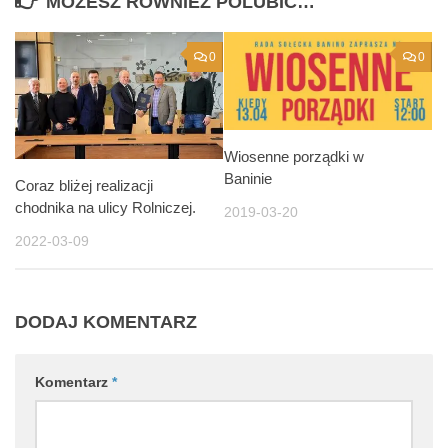
MOŻESZ RÓWNIEŻ POLUBIĆ…
0
0
Wiosenne porządki w
Baninie
Coraz bliżej realizacji
chodnika na ulicy Rolniczej.
2019-03-20
2022-03-09
DODAJ KOMENTARZ
Komentarz
*