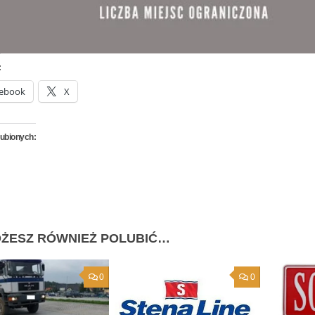
:
ebook
X
lubionych:
ŻESZ RÓWNIEŻ POLUBIĆ…
0
0