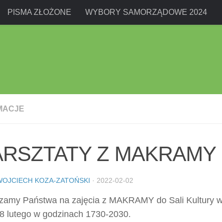
PISMA ZŁOŻONE
WYBORY SAMORZĄDOWE 2024
MACJE
RSZTATY Z MAKRAMY
WOJCIECH KOZA-ZATOŃSKI
·
2022-02-02
zamy Państwa na zajęcia z MAKRAMY do Sali Kultury 
 8 lutego w godzinach 1730-2030.