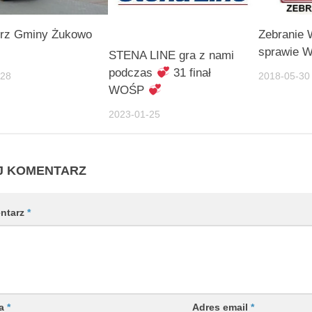
trz Gminy Żukowo
Zebranie 
sprawie 
STENA LINE gra z nami
podczas
31 finał
-28
2018-05-30
WOŚP
2023-01-25
J KOMENTARZ
ntarz
*
wa
*
Adres email
*