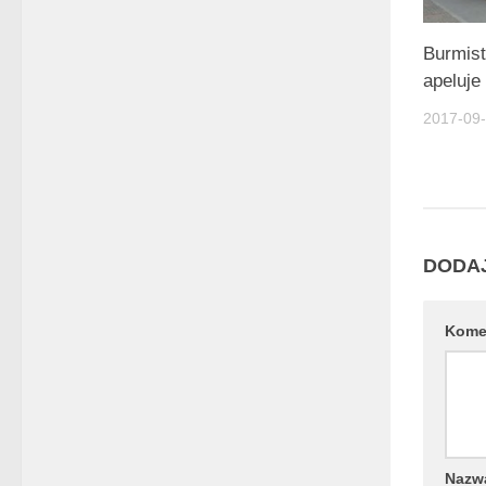
Burmis
apeluje
2017-09
DODA
Kome
Naz