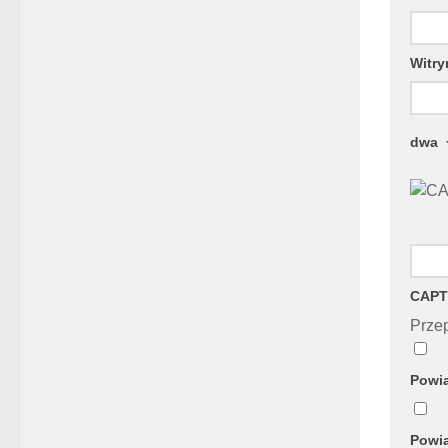
Witry
dwa
CAPT
Przep
Powia
Powia