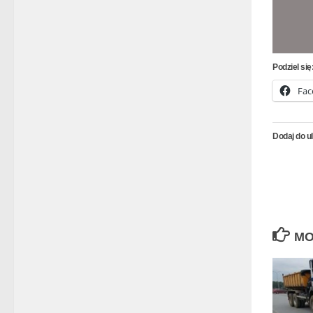
Podziel się
Fac
Dodaj do u
MO