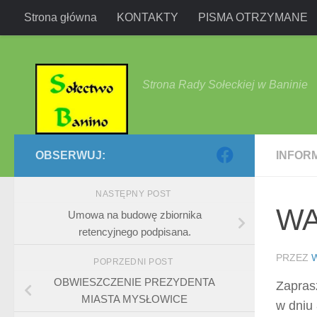
Strona główna
KONTAKTY
PISMA OTRZYMANE
Przejdź do treści
Strona Rady Sołeckiej w Baninie
OBSERWUJ:
INFOR
NASTĘPNY POST
WA
Umowa na budowę zbiornika
retencyjnego podpisana.
PRZEZ
POPRZEDNI POST
OBWIESZCZENIE PREZYDENTA
Zapras
MIASTA MYSŁOWICE
w dniu