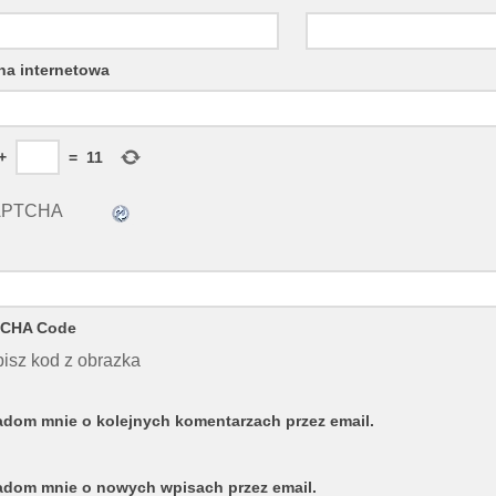
na internetowa
+
=
11
CHA Code
isz kod z obrazka
dom mnie o kolejnych komentarzach przez email.
dom mnie o nowych wpisach przez email.