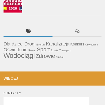
Dla dzieci
Drogi
Kanalizacja
Konkurs
Energia
Obwodnica
Sport
Oświetlenie
Rower
Szkoła
Transport
Wodociągi
Zdrowie
śmieci
WIĘCEJ
KONTAKTY