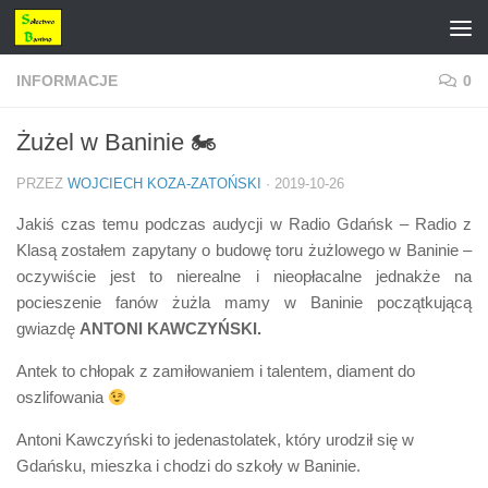
Przejdź do treści
INFORMACJE
0
Żużel w Baninie 🏍
PRZEZ
WOJCIECH KOZA-ZATOŃSKI
·
2019-10-26
Jakiś czas temu podczas audycji w Radio Gdańsk – Radio z
Klasą zostałem zapytany o budowę toru żużlowego w Baninie –
oczywiście jest to nierealne i nieopłacalne jednakże na
pocieszenie fanów żużla mamy w Baninie początkującą
gwiazdę
ANTONI KAWCZYŃSKI.
Antek to chłopak z zamiłowaniem i talentem, diament do
oszlifowania
Antoni Kawczyński to jedenastolatek, który urodził się w
Gdańsku, mieszka i chodzi do szkoły w Baninie.