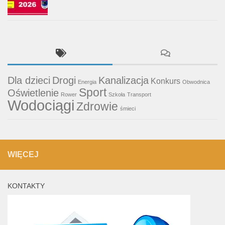
Dla dzieci
Drogi
Kanalizacja
Konkurs
Energia
Obwodnica
Sport
Oświetlenie
Rower
Szkoła
Transport
Wodociągi
Zdrowie
śmieci
WIĘCEJ
KONTAKTY