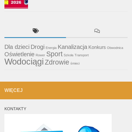
Dla dzieci
Drogi
Kanalizacja
Konkurs
Energia
Obwodnica
Sport
Oświetlenie
Rower
Szkoła
Transport
Wodociągi
Zdrowie
śmieci
WIĘCEJ
KONTAKTY