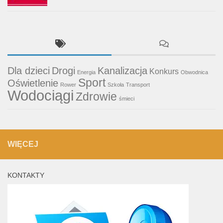
Dla dzieci
Drogi
Kanalizacja
Konkurs
Energia
Obwodnica
Sport
Oświetlenie
Rower
Szkoła
Transport
Wodociągi
Zdrowie
śmieci
WIĘCEJ
KONTAKTY