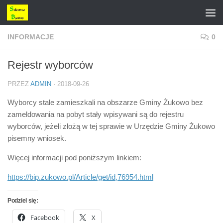
Przejdź do treści
INFORMACJE
0
Rejestr wyborców
PRZEZ
ADMIN
·
2018-09-26
Wyborcy stale zamieszkali na obszarze Gminy Żukowo bez
zameldowania na pobyt stały wpisywani są do rejestru
wyborców, jeżeli złożą w tej sprawie w Urzędzie Gminy Żukowo
pisemny wniosek.
Więcej informacji pod poniższym linkiem:
https://bip.zukowo.pl/Article/get/id,76954.html
Podziel się:
Facebook
X