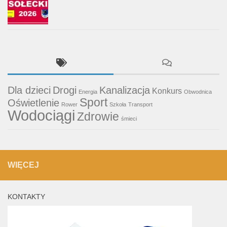
Dla dzieci
Drogi
Kanalizacja
Konkurs
Energia
Obwodnica
Sport
Oświetlenie
Rower
Szkoła
Transport
Wodociągi
Zdrowie
śmieci
WIĘCEJ
KONTAKTY