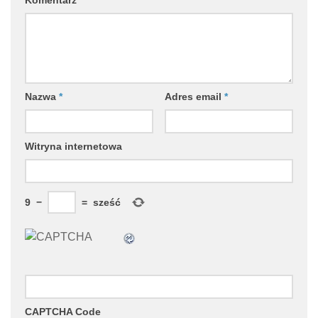
Komentarz
*
Nazwa
*
Adres email
*
Witryna internetowa
9
−
=
sześć
CAPTCHA Code