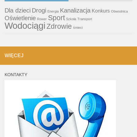
Dla dzieci
Drogi
Kanalizacja
Konkurs
Energia
Obwodnica
Sport
Oświetlenie
Rower
Szkoła
Transport
Wodociągi
Zdrowie
śmieci
WIĘCEJ
KONTAKTY