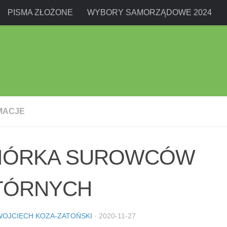
PISMA ZŁOŻONE
WYBORY SAMORZĄDOWE 2024
MACJE
IÓRKA SUROWCÓW
TÓRNYCH
WOJCIECH KOZA-ZATOŃSKI
·
2020-11-27