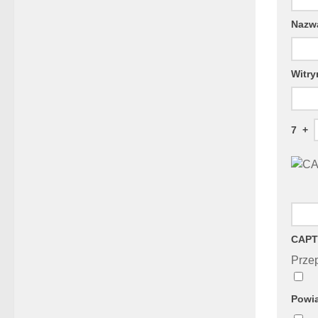
Naz
Witry
7
+
CAPT
Przep
Powia