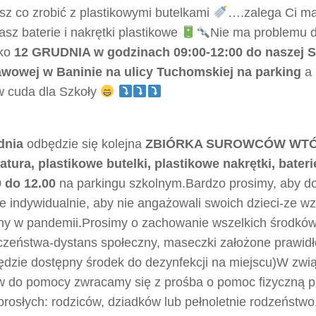
sz co zrobić z plastikowymi butelkami
….zalega Ci ma
z baterie i nakrętki plastikowe
Nie ma problemu d
tko
12 GRUDNIA w godzinach 09:00-12:00 do naszej S
wowej w Baninie na ulicy Tuchomskiej na parking
a 
w cuda dla Szkoły
dnia
odbędzie się kolejna
ZBIÓRKA SUROWCÓW WT
atura, plastikowe butelki, plastikowe nakrętki, bateri
0 do 12.00
na parkingu szkolnym.Bardzo prosimy, aby dor
e indywidualnie, aby nie angażowali swoich dzieci-ze w
rny w pandemii.Prosimy o zachowanie wszelkich środkó
czeństwa-dystans społeczny, maseczki założone prawidł
będzie dostępny środek do dezynfekcji na miejscu)W zwi
w do pomocy zwracamy się z prośba o pomoc fizyczną pr
orosłych: rodziców, dziadków lub pełnoletnie rodzeństw