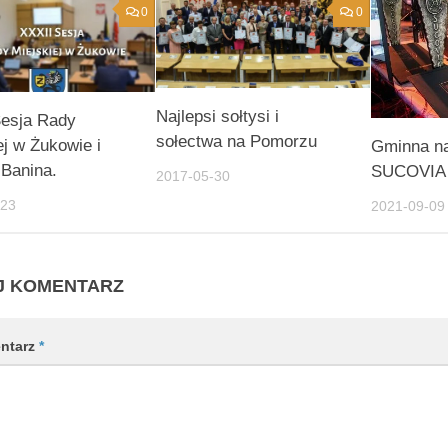
0
0
Najlepsi sołtysi i
Sesja Rady
sołectwa na Pomorzu
ej w Żukowie i
Gminna n
Banina.
SUCOVIA 
2017-05-30
-23
2021-09-09
J KOMENTARZ
ntarz
*