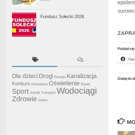
epidem
surowc
Fundusz Sołecki 2026
ZAPRA
Podziel się
Fac
Dla dzieci
Drogi
Kanalizacja
Energia
Dodaj do u
Oświetlenie
Konkurs
Obwodnica
Rower
Wodociągi
Sport
Szkoła
Transport
Zdrowie
śmieci
MO