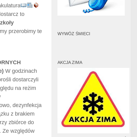
kulatura
ostarcz to
zkoły
my przerobimy te
WYWÓZ ŚMIECI
ÓRNYCH
AKCJA ZIMA
e)
W godzinach
ośli dostarczyli
zględu na reżim
w
owo, dezynfekcja
ązku z brakiem
zy zbiórce do
o. Ze względów