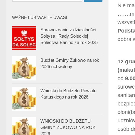
Nie ma
…….mas
WAŻNE LUB WARTE UWAGI
wszys
Sprawozdanie z działalności
Podsta
Sołtysa i Rady Sołeckiej
dobra 
Sołectwa Banino za rok 2025
Budżet Gminy Żukowo na rok
12 gru
2026 uchwalony
(makul
od
9.0
surowc
Wnioski do Budżetu Powiatu
sanita
Kartuskiego na rok 2026.
bezpie
dłoni(
ucznió
WNIOSKI DO BUDŻETU
GMINY ŻUKOWO NA ROK
osób d
2026