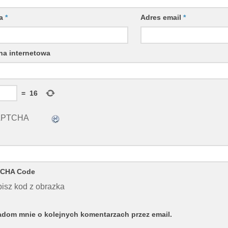
wa
*
Adres email
*
na internetowa
=
16
CHA Code
isz kod z obrazka
dom mnie o kolejnych komentarzach przez email.