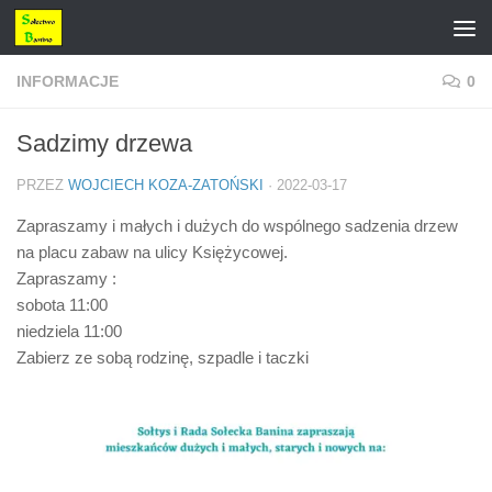
Przejdź do treści
INFORMACJE
0
Sadzimy drzewa
PRZEZ
WOJCIECH KOZA-ZATOŃSKI
·
2022-03-17
Zapraszamy i małych i dużych do wspólnego sadzenia drzew
na placu zabaw na ulicy Księżycowej.
Zapraszamy :
sobota 11:00
niedziela 11:00
Zabierz ze sobą rodzinę, szpadle i taczki