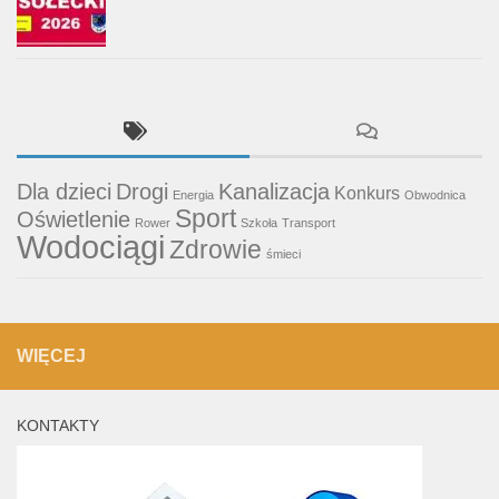
Dla dzieci
Drogi
Kanalizacja
Konkurs
Energia
Obwodnica
Sport
Oświetlenie
Rower
Szkoła
Transport
Wodociągi
Zdrowie
śmieci
WIĘCEJ
KONTAKTY