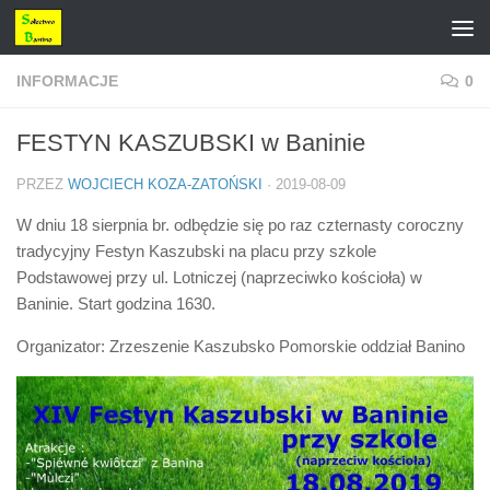
Przejdź do treści
INFORMACJE
0
FESTYN KASZUBSKI w Baninie
PRZEZ
WOJCIECH KOZA-ZATOŃSKI
·
2019-08-09
W dniu 18 sierpnia br. odbędzie się po raz czternasty coroczny
tradycyjny Festyn Kaszubski na placu przy szkole
Podstawowej przy ul. Lotniczej (naprzeciwko kościoła) w
Baninie. Start godzina 1630.
Organizator: Zrzeszenie Kaszubsko Pomorskie oddział Banino