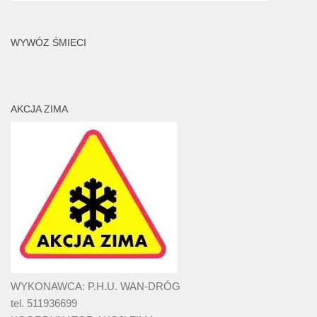
WYWÓZ ŚMIECI
AKCJA ZIMA
WYKONAWCA: P.H.U. WAN-DRÓG
tel. 511936699