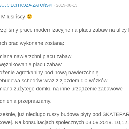
WOJCIECH KOZA-ZATOŃSKI
·
2019-08-13
 Milusińscy
zęliśmy prace modernizacyjne na placu zabaw na ulicy 
ch prac wykonane zostaną:
iana nawierzchni placu zabaw
wężnikowanie placu zabaw
ożenie agrotkaniny pod nową nawierzchnię
ebudowa schodów wraz z zjazdem dla wózków
iana zużytego domku na inne urządzenie zabawowe
udnienia przepraszamy.
ześnie, już niedługo ruszy budowa płyty pod SKATEPAR
cowej. Na konsultacjach społecznych 03.09.2019, 10,12