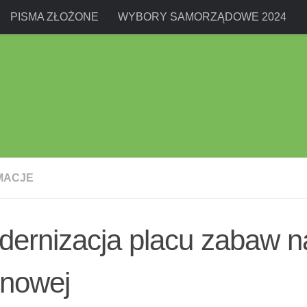
PISMA ZŁOŻONE
WYBORY SAMORZĄDOWE 2024
MACJE
ernizacja placu zabaw na
onowej