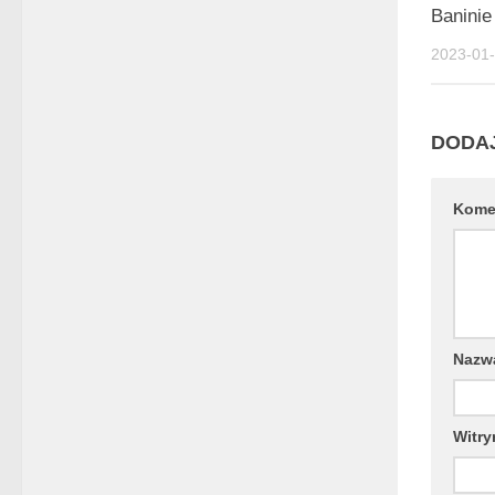
Baninie
2023-01
DODA
Kome
Naz
Witry