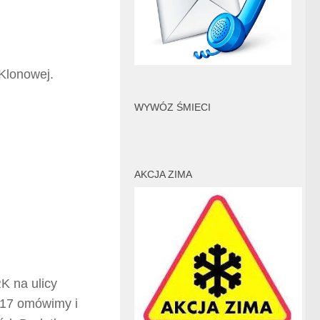
Klonowej.
WYWÓZ ŚMIECI
AKCJA ZIMA
K na ulicy
,17 omówimy i