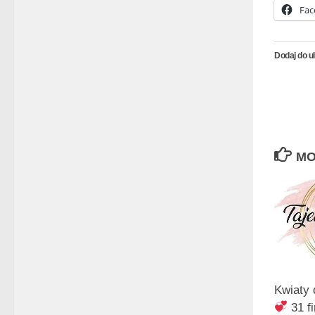
Fac
Dodaj do u
MO
Kwiaty 
31 f