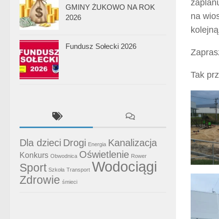
zaplan
GMINY ŻUKOWO NA ROK
na wio
2026
kolejn
Fundusz Sołecki 2026
Zapra
Tak prz
Dla dzieci
Drogi
Kanalizacja
Energia
Oświetlenie
Konkurs
Obwodnica
Rower
Wodociągi
Sport
Szkoła
Transport
Zdrowie
śmieci