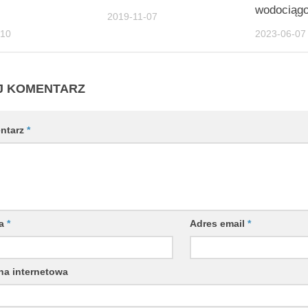
wodociąg
2019-11-07
-10
2023-06-07
J KOMENTARZ
ntarz
*
wa
*
Adres email
*
na internetowa