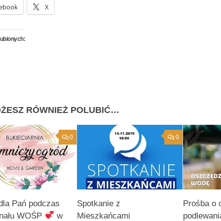
ebook
X
lubionych:
ŻESZ RÓWNIEŻ POLUBIĆ…
0
0
dla Pań podczas
Spotkanie z
Prośba o 
inału WOŚP
w
Mieszkańcami
podlewani