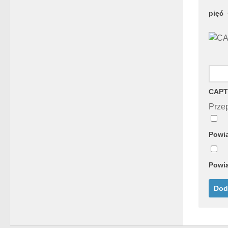
pięć
CAPT
Przep
Powia
Powia