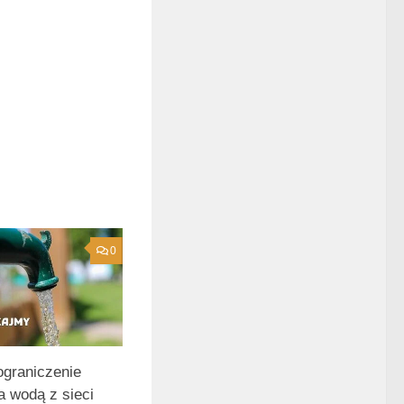
0
ograniczenie
a wodą z sieci