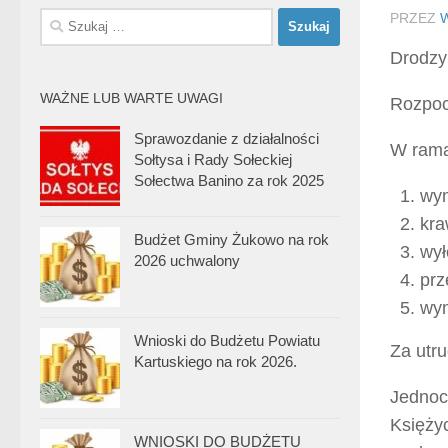
Szukaj:
PRZEZ
Drodzy
WAŻNE LUB WARTE UWAGI
Rozpoc
Sprawozdanie z działalności
W rama
Sołtysa i Rady Sołeckiej
Sołectwa Banino za rok 2025
wym
kra
Budżet Gminy Żukowo na rok
wył
2026 uchwalony
prz
wym
Wnioski do Budżetu Powiatu
Za utr
Kartuskiego na rok 2026.
Jednoc
Księży
WNIOSKI DO BUDŻETU