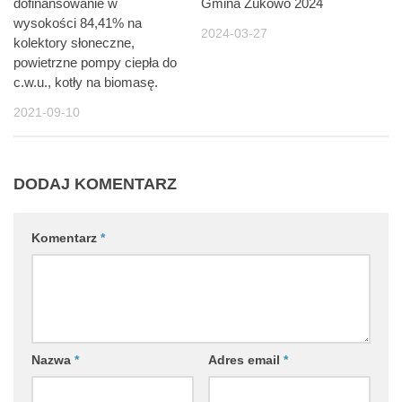
dofinansowanie w
Gmina Żukowo 2024
wysokości 84,41% na
2024-03-27
kolektory słoneczne,
powietrzne pompy ciepła do
c.w.u., kotły na biomasę.
2021-09-10
DODAJ KOMENTARZ
Komentarz
*
Nazwa
*
Adres email
*