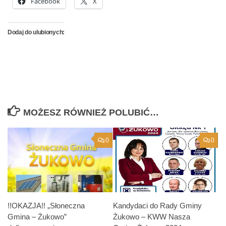
Facebook
X
Dodaj do ulubionych:
MOŻESZ RÓWNIEŻ POLUBIĆ…
0
0
!!OKAZJA!! „Słoneczna
Kandydaci do Rady Gminy
Gmina – Żukowo”
Żukowo – KWW Nasza