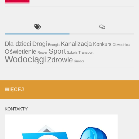
Dla dzieci
Drogi
Kanalizacja
Konkurs
Energia
Obwodnica
Sport
Oświetlenie
Rower
Szkoła
Transport
Wodociągi
Zdrowie
śmieci
WIĘCEJ
KONTAKTY