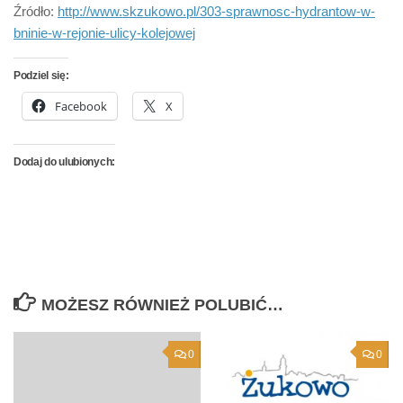
Źródło:
http://www.skzukowo.pl/303-sprawnosc-hydrantow-w-
bninie-w-rejonie-ulicy-kolejowej
Podziel się:
Facebook
X
Dodaj do ulubionych:
MOŻESZ RÓWNIEŻ POLUBIĆ…
0
0