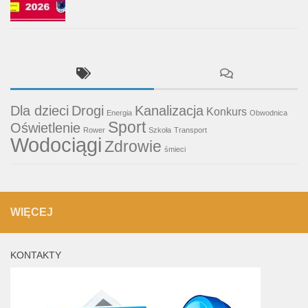
Dla dzieci
Drogi
Kanalizacja
Konkurs
Energia
Obwodnica
Sport
Oświetlenie
Rower
Szkoła
Transport
Wodociągi
Zdrowie
śmieci
WIĘCEJ
KONTAKTY