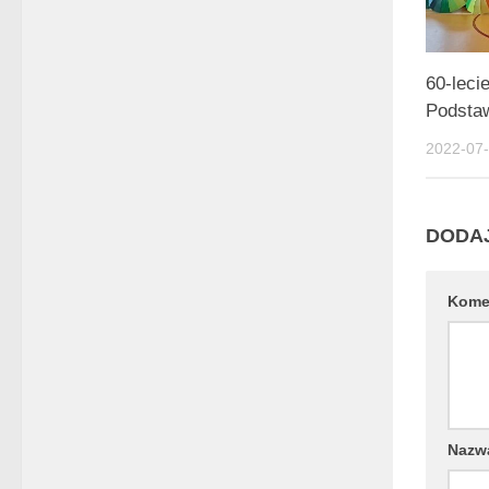
60-leci
Podsta
2022-07
DODA
Kome
Naz