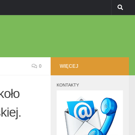
0
WIĘCEJ
KONTAKTY
koło
iej.