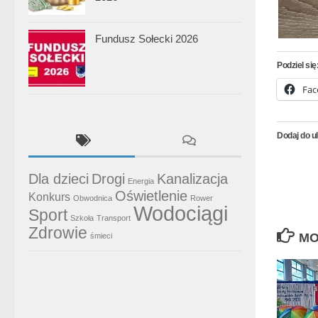
Fundusz Sołecki 2026
Podziel się
Fac
Dodaj do u
Dla dzieci
Drogi
Kanalizacja
Energia
Oświetlenie
Konkurs
Obwodnica
Rower
Wodociągi
Sport
Szkoła
Transport
Zdrowie
MO
śmieci