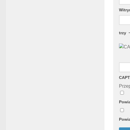
Witry
trzy
CAPT
Przep
Powia
Powia