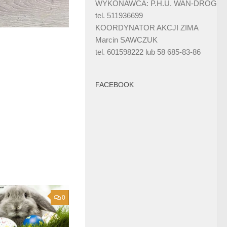
WYKONAWCA: P.H.U. WAN-DRÓG
tel. 511936699
KOORDYNATOR AKCJI ZIMA
Marcin SAWCZUK
tel. 601598222 lub 58 685-83-86
FACEBOOK
0