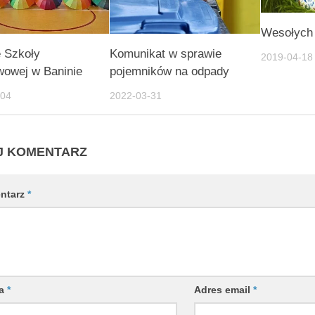
Wesołych
e Szkoły
Komunikat w sprawie
2019-04-18
wowej w Baninie
pojemników na odpady
-04
2022-03-31
J KOMENTARZ
ntarz
*
wa
*
Adres email
*