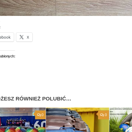
:
ebook
X
lubionych:
ŻESZ RÓWNIEŻ POLUBIĆ…
0
0