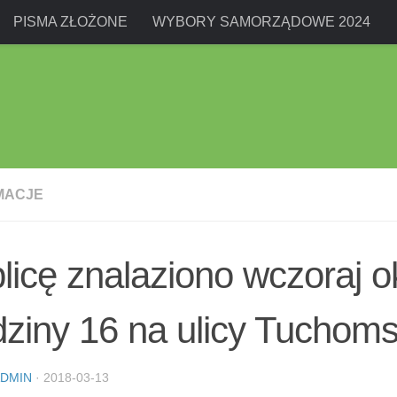
PISMA ZŁOŻONE
WYBORY SAMORZĄDOWE 2024
MACJE
licę znalaziono wczoraj o
ziny 16 na ulicy Tuchomsk
DMIN
·
2018-03-13