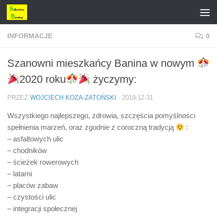
Przejdź do treści
INFORMACJE
0
Szanowni mieszkańcy Banina w nowym
2020 roku
życzymy:
PRZEZ
WOJCIECH KOZA-ZATOŃSKI
·
2019-12-31
Wszystkiego najlepszego, zdrowia, szczęścia pomyślności
spełnienia marzeń, oraz zgodnie z coroczną tradycją
:
– asfaltowych ulic
– chodników
– ścieżek rowerowych
– latarni
– placów zabaw
– czystości ulic
– integracji społecznej