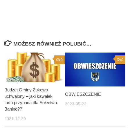
MOŻESZ RÓWNIEŻ POLUBIĆ…
0
0
Budżet Gminy Żukowo
OBWIESZCZENIE
uchwalony – jaki kawałek
tortu przypada dla Sołectwa
2023-05-22
Banino??
2021-12-29