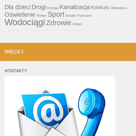
Dla dzieci
Drogi
Kanalizacja
Konkurs
Energia
Obwodnica
Sport
Oświetlenie
Rower
Szkoła
Transport
Wodociągi
Zdrowie
śmieci
WIĘCEJ
KONTAKTY