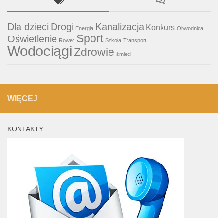
Dla dzieci
Drogi
Kanalizacja
Konkurs
Energia
Obwodnica
Sport
Oświetlenie
Rower
Szkoła
Transport
Wodociągi
Zdrowie
śmieci
WIĘCEJ
KONTAKTY